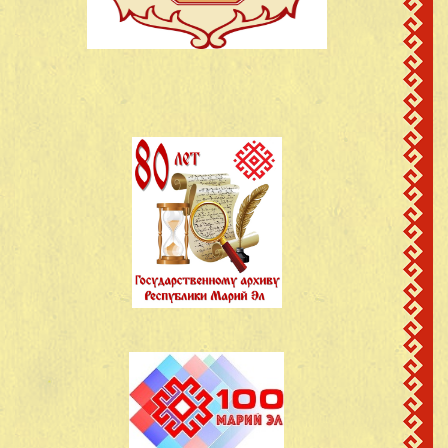
Новиков Николай
д.Старый Завод
42
1923
Николаевич
Кинерский с/с
Новиков Яков
д.Старый Завод
43
1922
Иванович
Кинерский с/с
Новожилов Александр
д.Старый Завод
44
1905
Егорович
Кинерский с/с
д.Старый Завод
45
Новожилов Михаил
1919
Кинерский с/с
Новожилов Николай
д.Старый Завод
46
1898
Ефимович
Кинерский с/с
Новожилов Семен
д.Старый Завод
47
1907
Иванович
Кинерский с/с
Новожилов Семен
д.Старый Завод
48
1907
Иванович
Кинерский с/с