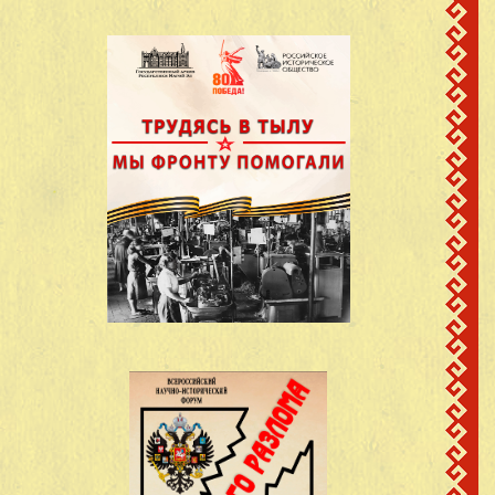
Голубев Степан
д.Старый Завод
13
1908
Николаевич
Кинерский с/с
Григорьев Гурий
д.Старый Завод
14
1915
Григорьевич
Кинерский с/с
Гусев Илья
д.Старый Завод
15
1909
Тимофеевич
Кинерский с/с
Ефимов Михаил
д.Старый Завод
16
1925
Николаевич
Кинерский с/с
Захваткин Александр
д.Старый Завод
17
1917
Васильевич
Кинерский с/с
Захваткин Дмитрий
д.Старый Завод
18
20.11.1926
Васильевич
Кинерский с/с
Захваткин Иван
д.Старый Завод
19
1924
Васильевич
Кинерский с/с