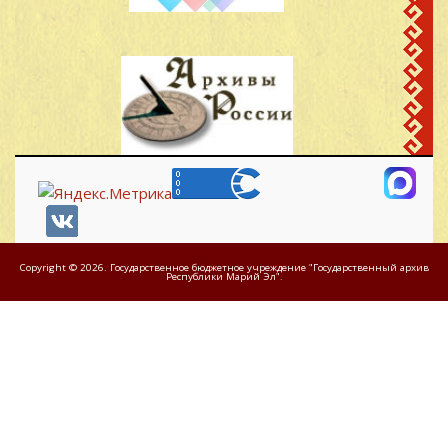
Новожилов Федор
д.Старый Завод
49
1921
Александрович
Кинерский с/с
Новожилов Федор
д.Старый Завод
50
1921
Иванович
Кинерский с/с
Новожилов Федор
д.Старый Завод
51
1921
Иванович
Кинерский с/с
Одинцов Петр
д.Старый Завод
52
1925
Яковлевич
Кинерский с/с
д.Старый Завод
Copyright © 2026. Государственное бюджетное учреждение "Государственный архив
53
Петров Иван Петрович
Республики Марий Эл".
1920
Кинерский с/с
Петров Михаил
д.Старый Завод
54
1925
Петрович
Кинерский с/с
Поляков Андрей
д.Старый Завод
55
1913
Егорович
Кинерский с/с