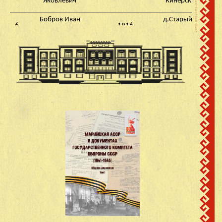
Яковлевич
Кинерский с/с
Бобров Иван
д.Старый Завод
6
1916
Яковлевич
Кинерский с/с
Бойков Порфирий
д.Старый Завод
7
1909
Васильевич
Кинерский с/с
Герасимов Василий
д.Старый Завод
8
1923
Семенович
Кинерский с/с
Герасимов Иван
д.Старый Завод
9
1925
Семенович
Кинерский с/с
Герасимов Михаил
д.Старый Завод
10
1917
Семенович
Кинерский с/с
Голубев Алексей
д.Старый Завод
11
1901
Андреевич
Кинерский с/с
Голубев Михаил
д.Старый Завод
12
1905
Андреевич
Кинерский с/с