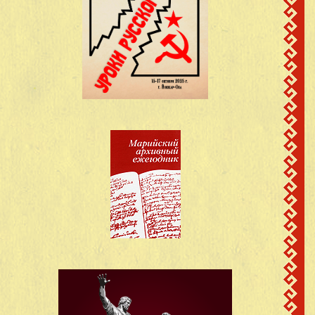
Захваткин Николай
д.Старый Завод
20
1914
Васильевич
Кинерский с/с
Иванов Александр
д.Старый Завод
21
1924
Федорович
Кинерский с/с
Иванов Ефим
д.Старый Завод
22
1908
Иванович
Кинерский с/с
Иванов Михаил
д.Старый Завод
23
1905
Иванович
Кинерский с/с
Иванов Федор
д.Старый Завод
24
1918
Алексеевич
Кинерский с/с
д.Старый Завод
25
Иванов Яков Иванович
1901
Кинерский с/с
Кириллов Илья
д.Старый Завод
26
1918
Кириллович
Кинерский с/с
Кириллов Михаил
д.Старый Завод