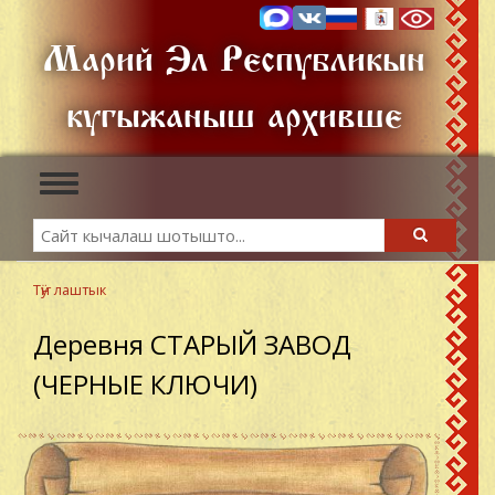
Skip
to
Марий Эл Республикын
main
content
кугыжаныш архивше
Toggle
navigation
Search
Search
Тӱҥ лаштык
Деревня СТАРЫЙ ЗАВОД
(ЧЕРНЫЕ КЛЮЧИ)