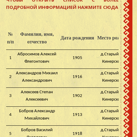
ПОДРОБНОЙ ИНФОРМАЦИЕЙ НАЖМИТЕ СЮДА
№
Фамилия, имя,
Дата рождения
Место рождения
п/п
отчество
Абросимов Алексей
д.Старый Завод
1
1905
Флегонтович
Кинерский с/с
Александров Михаил
д.Старый Завод
2
1916
Александрович
Кинерский с/с
Алексеев Степан
д.Старый Завод
3
1902
Алексеевич
Кинерский с/с
Бобров Александр
д.Старый Завод
4
1913
Михайлович
Кинерский с/с
Бобров Василий
д.Старый Завод
5
1918