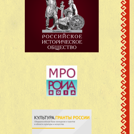
27
1923
Кириллович
Кинерский с/с
Князев Павел
д.Старый Завод
28
…
Петрович
Кинерский с/с
Корчагин Сергей
д.Старый Завод
29
1912
Михайлович
Кинерский с/с
Краснов Алексей
д.Старый Завод
30
1920
Григорьевич
Кинерский с/с
Краснов Иван
д.Старый Завод
31
1908
Григорьевич
Кинерский с/с
Кузнецов Николай
д.Старый Завод
32
1910
Федорович
Кинерский с/с
Лаврентьев Николай
д.Старый Завод
33
1923
Семенович
Кинерский с/с
Лебедев Анатолий
д.Старый Завод
34
1920