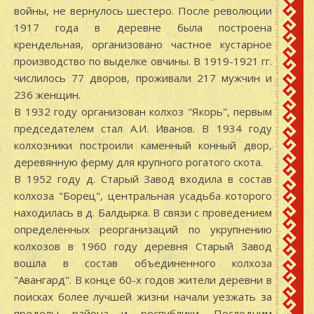
войны, не вернулось шестеро. После революции
1917 года в деревне была построена
крендельная, организовано частное кустарное
производство по выделке овчины. В 1919-1921 гг.
числилось 77 дворов, проживали 217 мужчин и
236 женщин.
В 1932 году организован колхоз "Якорь", первым
председателем стал А.И. Иванов. В 1934 году
колхозники построили каменный конный двор,
деревянную ферму для крупного рогатого скота.
В 1952 году д. Старый Завод входила в состав
колхоза "Борец", центральная усадьба которого
находилась в д. Балдырка. В связи с проведением
определенных реорганизаций по укрупнению
колхозов в 1960 году деревня Старый Завод
вошла в состав объединенного колхоза
"Авангард". В конце 60-х годов жители деревни в
поисках более лучшей жизни начали уезжать за
пределы района и республики. Последним