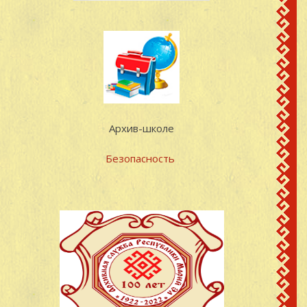
Иванович
Кинерский с/с
Лебедев Федор
д.Старый Завод
35
1923
Иванович
Кинерский с/с
Максимов Павел
д.Старый Завод
36
1923
Семенович
Кинерский с/с
Марченко Александр
д.Старый Завод
37
1922
Архив-школе
Ильич
Кинерский с/с
Безопасность
Михайлов Петр
д.Старый Завод
38
1906
Михайлович
Кинерский с/с
Наумов Алексей
д.Старый Завод
39
1910
Лаврентьевич
Кинерский с/с
Наумов Василий
д.Старый Завод
40
1916
Карпович
Кинерский с/с
Наумов Михаил
д.Старый Завод
41
18.12.1922
Карпович
Кинерский с/с