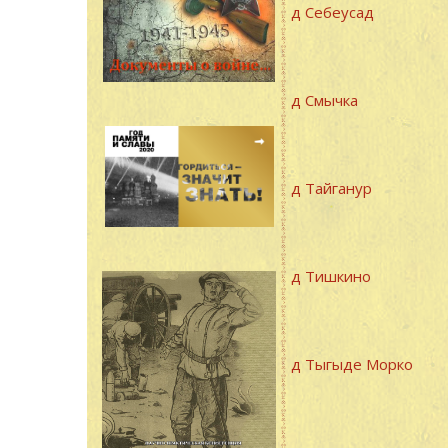
д Себеусад
д Смычка
д Тайганур
д Тишкино
д Тыгыде Морко