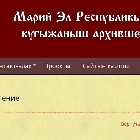
Марий Эл Республик
кугыжаныш архивш
нтакт-влак
Проекты
Сайтын картше
+
ление
Вернуть