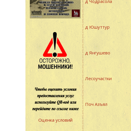
д Чодрасола
д Юшуттур
д Янгушево
Лесоучастки
Поч Азъял
Оценка условий