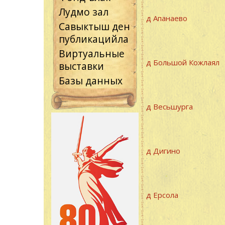
Лудмо зал
д Апанаево
Савыктыш ден
публикацийла
Виртуальные
д Большой Кожлаял
выставки
Базы данных
д Весьшурга
д Дигино
д Ерсола