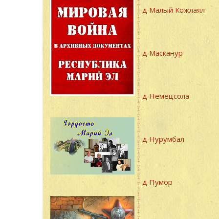
д Малый Кожлаял
д Масканур
д Немецсола
д Нурумбал
д Пумор