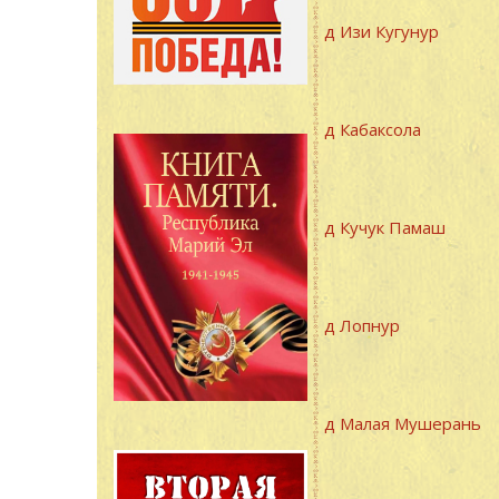
д Изи Кугунур
д Кабаксола
д Кучук Памаш
д Лопнур
д Малая Мушерань