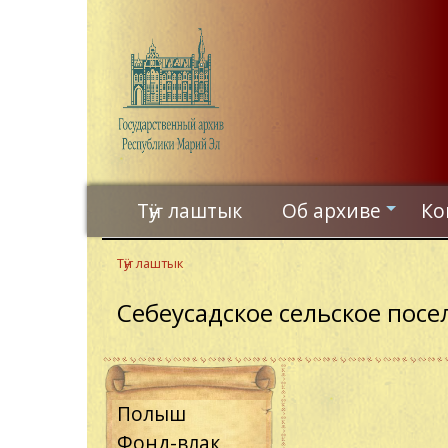
Skip
to
main
content
Тӱҥ лаштык
Об архиве
Ко
+
Тӱҥ лаштык
Себеусадское сельское посе
Полыш
Фонд-влак