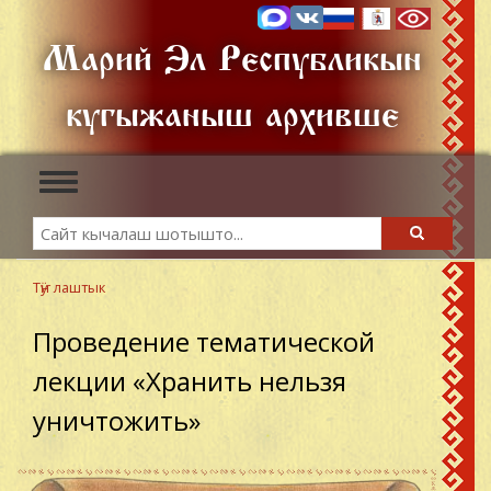
Skip
to
Марий Эл Республикын
main
content
кугыжаныш архивше
Toggle
navigation
Search
Search
Тӱҥ лаштык
Проведение тематической
лекции «Хранить нельзя
уничтожить»