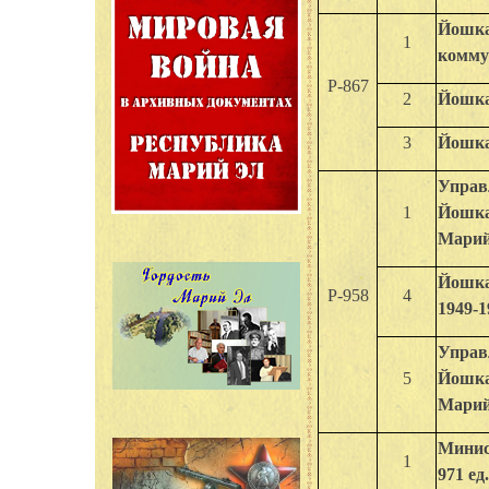
Йошка
1
коммун
Р-867
2
Йошкар
3
Йошкар
Управ
1
Йошка
Марийс
Йошка
Р-958
4
1949-1
Управ
5
Йошка
Марийс
Минис
1
971 ед.