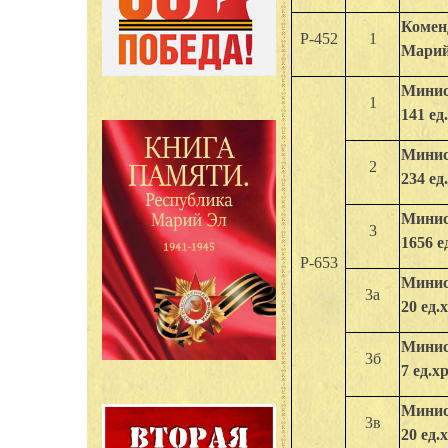
Комен
Р-452
1
Марийс
Минис
1
141 ед.
Минис
2
234 ед.
Минис
3
1656 ед
Р-653
Минис
3a
20 ед.х
Минис
3б
7 ед.хр
Минис
3в
20 ед.х