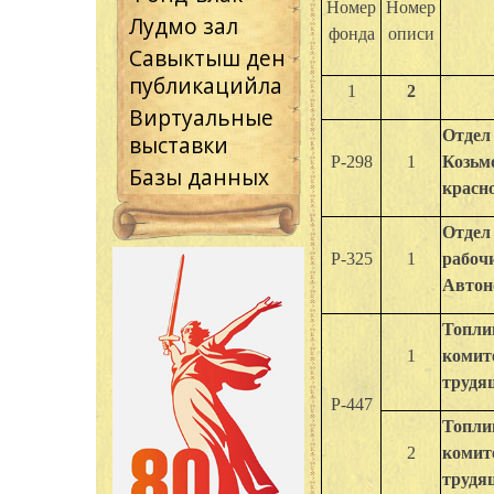
Номер
Номер
Лудмо зал
фонда
описи
Савыктыш ден
публикацийла
1
2
Виртуальные
Отдел
выставки
Р-298
1
Козьм
Базы данных
красно
Отдел
Р-325
1
рабоч
Автоно
Топли
1
комит
трудящ
Р-447
Топли
2
комит
трудящ