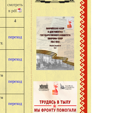
смотреть
в pdf.
4
переход
г.
а
переход
го
переход
го
переход