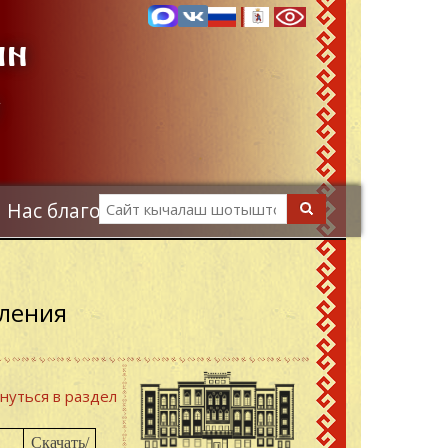
ын
е
Search
Search
Нас благодарят
ления
нуться в раздел
Скачать/