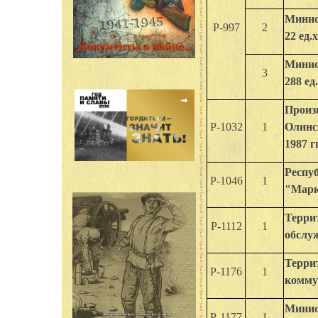
Минис
Р-997
2
22 ед.х
Минис
3
288 ед.
Произ
Р-1032
1
Олинск
1987 гг
Респу
Р-1046
1
"Марко
Терри
Р-1112
1
обслуж
Терри
Р-1176
1
коммун
Минис
Р-1177
1