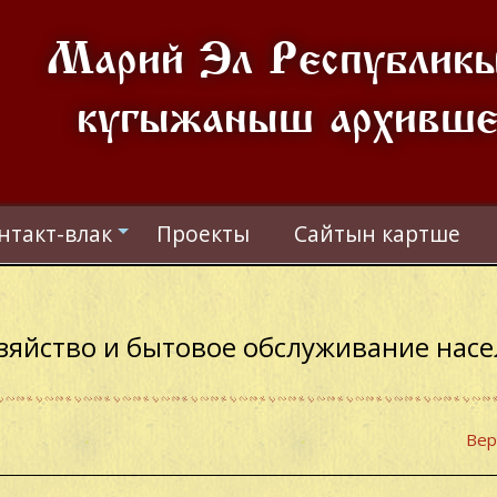
Марий Эл Республик
кугыжаныш архивш
нтакт-влак
Проекты
Сайтын картше
+
яйство и бытовое обслуживание насе
Вер