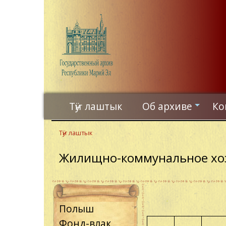
Skip
to
main
content
Тӱҥ лаштык
Об архиве
Ко
+
Тӱҥ лаштык
Жилищно-коммунальное хоз
Полыш
Фонд-влак