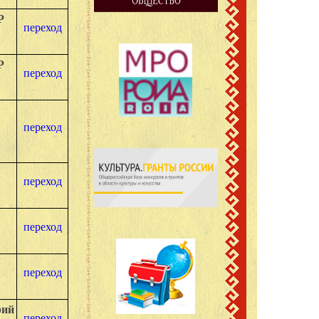
Р
переход
Р
переход
переход
переход
переход
переход
рий
переход