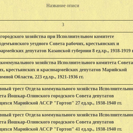
Название описи
3
 городского хозяйства при Исполнительном комитете
одемъянского уездного Совета рабочих, крестьянских и
армейских депутатов Казанской губернии 8 ед.хр., 1918-1919 г
 коммунального хозяйства Исполнительного комитета Совет
их, крестьянских и красноармейских депутатов Марийской
мной Области, 223 ед.хр., 1921-1936 гг.
вный трeст Отдeла коммунального хозяйства Исполнитeльно
eта Йошкар-Олинского городского Совeта дeпутaтов
ихся Марийской АССР "Гортоп" 27 ед.хр., 1938-1940 гг.
вный трeст Отдeла коммунального хозяйства Исполнитeльно
eта Йошкар-Олинского городского Совeта дeпутaтов
ихся Марийской АССР "Гортоп" 41 ед.хр., 1938-1940 гг.