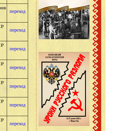
ров
переход
СР
переход
СР
переход
СР
переход
СР
переход
СР
переход
СР
переход