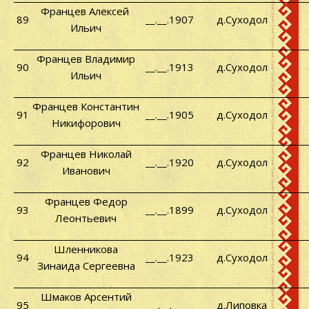
Францев Алексей
89
__.__.1907
д.Суходол
Ильич
Францев Владимир
90
__.__.1913
д.Суходол
Ильич
Францев Константин
91
__.__.1905
д.Суходол
Никифорович
Францев Николай
92
__.__.1920
д.Суходол
Иванович
Францев Федор
93
__.__.1899
д.Суходол
Леонтьевич
Шленникова
94
__.__.1923
д.Суходол
Зинаида Сергеевна
Шмаков Арсентий
95
__.__.____
д.Липовка