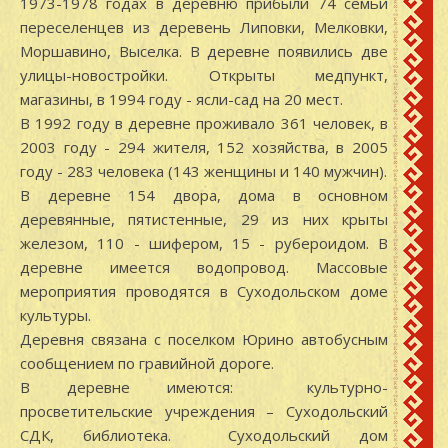
1973-1978 годах в деревню прибыли 74 семьи
переселенцев из деревень Липовки, Мелковки,
Моршавино, Выселка. В деревне появились две
улицы-новостройки. Открыты медпункт,
магазины, в 1994 году - ясли-сад на 20 мест.
В 1992 году в деревне проживало 361 человек, в
2003 году - 294 жителя, 152 хозяйства, в 2005
году - 283 человека (143 женщины и 140 мужчин).
В деревне 154 двора, дома в основном
деревянные, пятистенные, 29 из них крыты
железом, 110 - шифером, 15 - рубероидом. В
деревне имеется водопровод. Массовые
мероприятия проводятся в Суходольском доме
культуры.
Деревня связана с поселком Юрино автобусным
сообщением по гравийной дороге.
В деревне имеются: культурно-
просветительские учреждения – Суходольский
СДК, библиотека. Суходольский дом