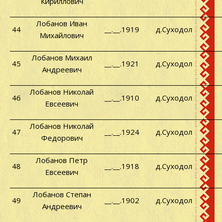
Кириллович
Лобанов Иван
44
__.__.1919
д.Суходол
Михайлович
Лобанов Михаил
45
__.__.1921
д.Суходол
Андреевич
Лобанов Николай
46
__.__.1910
д.Суходол
Евсеевич
Лобанов Николай
47
__.__.1924
д.Суходол
Федорович
Лобанов Петр
48
__.__.1918
д.Суходол
Евсеевич
Лобанов Степан
49
__.__.1902
д.Суходол
Андреевич