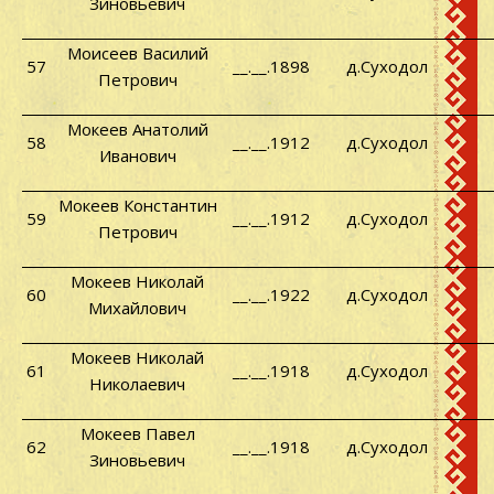
Зиновьевич
Моисеев Василий
57
__.__.1898
д.Суходол
Петрович
Мокеев Анатолий
58
__.__.1912
д.Суходол
Иванович
Мокеев Константин
59
__.__.1912
д.Суходол
Петрович
Мокеев Николай
60
__.__.1922
д.Суходол
Михайлович
Мокеев Николай
61
__.__.1918
д.Суходол
Николаевич
Мокеев Павел
62
__.__.1918
д.Суходол
Зиновьевич