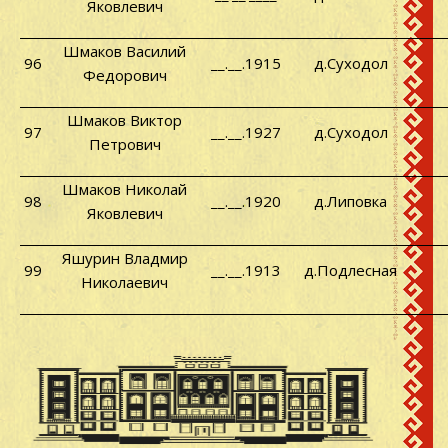
Яковлевич
Шмаков Василий
96
__.__.1915
д.Суходол
Федорович
Шмаков Виктор
97
__.__.1927
д.Суходол
Петрович
Шмаков Николай
98
__.__.1920
д.Липовка
Яковлевич
Яшурин Владмир
99
__.__.1913
д.Подлесная
Николаевич