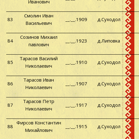
Иванович
Смолин Иван
83
__.__.1909
д.Суходол
Васильевич
Созинов Михаил
84
__.__.1923
д.Липовка
павлович
Тарасов Василий
85
__.__.1910
д.Суходол
Николаевич
Тарасов Иван
86
__.__.1907
д.Суходол
Николаевич
Тарасов Петр
87
__.__.1917
д.Суходол
Николаевич
Фирсов Константин
88
__.__.1915
д.Суходол
Михайлович