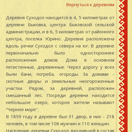
Вернуться к деревням
Деревня Суходол находится в 4, 5 километрах от
деревни Быковка, центра Быковской сельской
администрации, и в 6, 5 километрах от районного
центра, поселка Юрино. Деревня расположена
вдоль речки Суходол с севера на юг. В деревне
первоначально было одностороннее
расположение домов. Дома в основном
пятистенные, деревянные. Через дорогу у всех
были бани, погреба, огороды. За домами -
скотные дворы и земельные неогороженные
участки. Рядом, за деревней, расположен
смешанный лес. Посреди деревни находится
небольшое озеро, которое жители называют
"Черное море".
В 1859 году в деревне был 31 двор, в них - 218
человек, в том числе 108 мужчин и 110 женщин.
Население деревни Суходол, входившей в состав