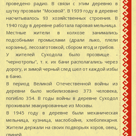
проведено радио. В связи с этим деревню в
шутку прозвали "Москвой". В 1939 году в деревне
насчитывалось 93 хозяйственных строения. В
1940 году в деревне работала паровая мельница.
Местные жители в колхозе занимались
подсобными промыслами (драли лыко, плели
корзины), лесозаготовкой, сбором ягод и грибов.
У жителей Суходола было прозвище -
"чернотропы", т. к. их бани располагались через
дорогу, и зимой черный след шел от каждой избы
в баню.
В период Великой Отечественной войны из
деревни было мобилизовано 373 человека,
погибло 354. В годы войны в деревне Суходол
проживали эвакуированные из Москвы.
В 1945 году в деревне были механическая
мельница, кузница, маслобойня, хлебопекарня.
Жители держали на своих подворьях коров, овец,
свиней.