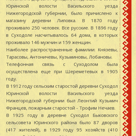
Юринской волости Васильского уезда
Нижегородской губернии, было причислено к
магазину деревни Липовка. В 1870 году
проживало 250 человек. Все русские. В 1896 году
в Суходоле насчитывалось 64 дома, в которых
проживало 146 мужчин и 159 женщин.
Наиболее распространенные фамилии: Князевы,
Тарасовы, Антоничевы, Кузьминовы, Лобановы.
Телефонная связь с Суходолом была
осуществлена еще при Шереметевых в 1905
году.
В 1912 году сельским старостой деревни Суходол
Юринской волости Васильского уезда
Нижегородской губернии был Леонтий Кузьмич
Францев, пожарным старостой - Трофим Нечаев.
В 1925 году в деревне Суходол Быковского
сельсовета Юринского района было 87 дворов
(417 жителей), в 1929 году 95 хозяйств (410