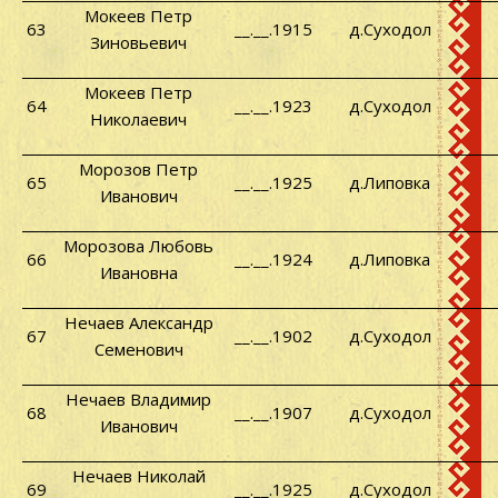
Мокеев Петр
63
__.__.1915
д.Суходол
Зиновьевич
Мокеев Петр
64
__.__.1923
д.Суходол
Николаевич
Морозов Петр
65
__.__.1925
д.Липовка
Иванович
Морозова Любовь
66
__.__.1924
д.Липовка
Ивановна
Нечаев Александр
67
__.__.1902
д.Суходол
Семенович
Нечаев Владимир
68
__.__.1907
д.Суходол
Иванович
Нечаев Николай
69
__.__.1925
д.Суходол