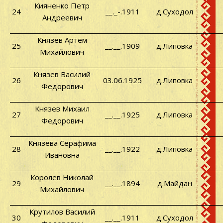
Кияненко Петр
24
__._-.1911
д.Суходол
Андреевич
Князев Артем
25
__.__.1909
д.Липовка
Михайлович
Князев Василий
26
03.06.1925
д.Липовка
Федорович
Князев Михаил
27
__.__.1925
д.Липовка
Федорович
Князева Серафима
28
__.__.1922
д.Липовка
Ивановна
Королев Николай
29
__.__.1894
д.Майдан
Михайлович
Крутилов Василий
30
__.__.1911
д.Суходол