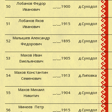
Лобанов Федор
50
__.__.1900
д.Суходол
Иванович
Лобанов Яков
51
__.__.1915
д.Суходол
Иванович
Малышев Александр
52
__.__.1895
д.Суходол
Федорович
Махов Иван
53
__.__.1905
д.Суходол
Емельянович
Махов Константин
54
__.__.1913
д.Липовка
Семенович
Махов Михаил
55
__.__.1904
д.Суходол
Никитич
Минеев
Петр
56
__.__.1915
д.Суходол