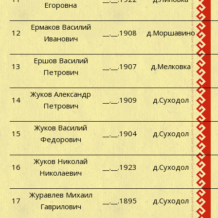
Егоровна
Ермаков Василий
12
__.__.1908
д.Моршавино
Иванович
Ершов Василий
13
__.__.1907
д.Мелковка
Петрович
Жуков Александр
14
__.__.1909
д.Суходол
Петрович
Жуков Василий
15
__.__.1904
д.Суходол
Федорович
Жуков Николай
16
__.__.1923
д.Суходол
Николаевич
Журавлев Михаил
17
__.__.1895
д.Суходол
Гаврилович