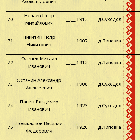
Александрович
Нечаев Петр
70
__.__.1912
д.Суходол
Михайлович
Никитин Петр
71
__.__.1907
д.Липовка
Никитович
Оленев Михаил
72
__.__.1915
д.Липовка
Иванович
Останин Александр
73
__.__.1908
д.Суходол
Алексеевич
Панин Владимир
74
__._-.1923
д.Суходол
Иванович
Поликарпов Василий
75
__.__.1920
д.Липовка
Федорович