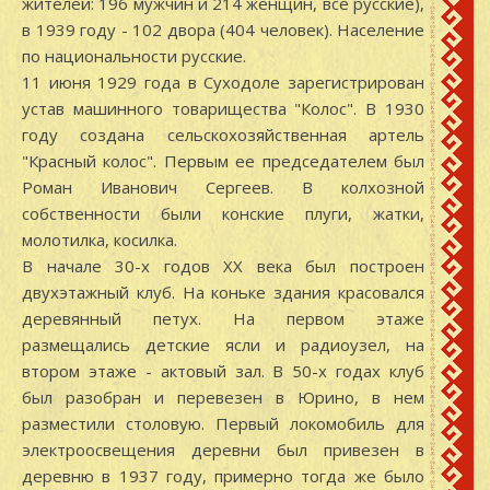
жителей: 196 мужчин и 214 женщин, все русские),
в 1939 году - 102 двора (404 человек). Население
по национальности русские.
11 июня 1929 года в Суходоле зарегистрирован
устав машинного товарищества "Колос". В 1930
году создана сельскохозяйственная артель
"Красный колос". Первым ее председателем был
Роман Иванович Сергеев. В колхозной
собственности были конские плуги, жатки,
молотилка, косилка.
В начале 30-х годов XX века был построен
двухэтажный клуб. На коньке здания красовался
деревянный петух. На первом этаже
размещались детские ясли и радиоузел, на
втором этаже - актовый зал. В 50-х годах клуб
был разобран и перевезен в Юрино, в нем
разместили столовую. Первый локомобиль для
электроосвещения деревни был привезен в
деревню в 1937 году, примерно тогда же было