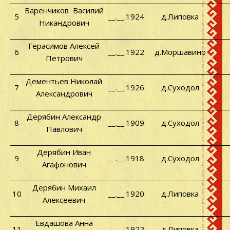
Варенчиков
Василий
5
__.__.1924
д.Липовка
Никандрович
Герасимов Алексей
6
__.__.1922
д.Моршавино
Петрович
Дементьев Николай
7
__.__.1926
д.Суходол
Александрович
Дерябин Александр
8
__.__.1909
д.Суходол
Павлович
Дерябин Иван
9
__.__.1918
д.Суходол
Агафонович
Дерябин Михаил
10
__.__.1920
д.Липовка
Алексеевич
Евдашова Анна
11
__.__.1922
д.Липовка