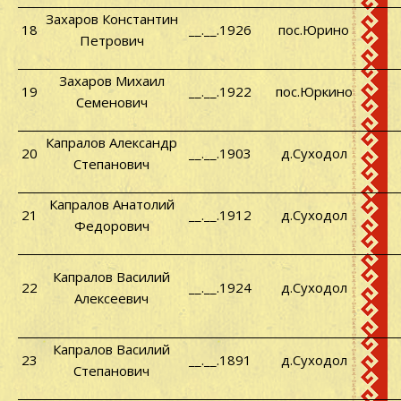
Захаров Константин
18
__.__.1926
пос.Юрино
Петрович
Захаров Михаил
19
__.__.1922
пос.Юркино
Семенович
Капралов Александр
20
__.__.1903
д.Суходол
Степанович
Капралов Анатолий
21
__.__.1912
д.Суходол
Федорович
Капралов Василий
22
__.__.1924
д.Суходол
Алексеевич
Капралов Василий
23
__.__.1891
д.Суходол
Степанович