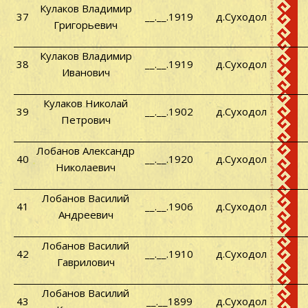
Кулаков Владимир
37
__.__.1919
д.Суходол
Григорьевич
Кулаков Владимир
38
__.__.1919
д.Суходол
Иванович
Кулаков Николай
39
__.__.1902
д.Суходол
Петрович
Лобанов Александр
40
__.__.1920
д.Суходол
Николаевич
Лобанов Василий
41
__.__.1906
д.Суходол
Андреевич
Лобанов Василий
42
__.__.1910
д.Суходол
Гаврилович
Лобанов Василий
43
__.__1899
д.Суходол