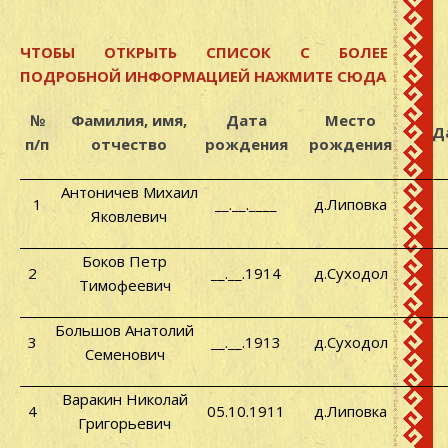
ЧТОБЫ ОТКРЫТЬ СПИСОК С БОЛЕЕ
ПОДРОБНОЙ ИНФОРМАЦИЕЙ НАЖМИТЕ СЮДА
№
Фамилия, имя,
Дата
Место
Д
п/п
отчество
рождения
рождения
Антоничев Михаил
1
__.__.____
д.Липовка
Яковлевич
Боков Петр
2
__.__.1914
д.Суходол
Тимофеевич
Большов Анатолий
3
__.__.1913
д.Суходол
Семенович
Варакин Николай
4
05.10.1911
д.Липовка
Григорьевич