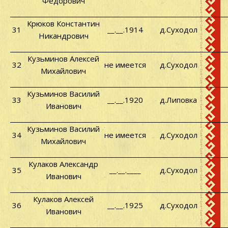
Федорович
Крюков Константин
31
__.__.1914
д.Суходол
Никандрович
Кузьминов Алексей
32
не имеется
д.Суходол
Михайлович
Кузьминов Василий
33
__.__.1920
д.Липовка
Иванович
Кузьминов Василий
34
не имеется
д.Суходол
Михайлович
Кулаков Александр
35
__.__.____
д.Суходол
Иванович
Кулаков Алексей
36
__.__.1925
д.Суходол
Иванович