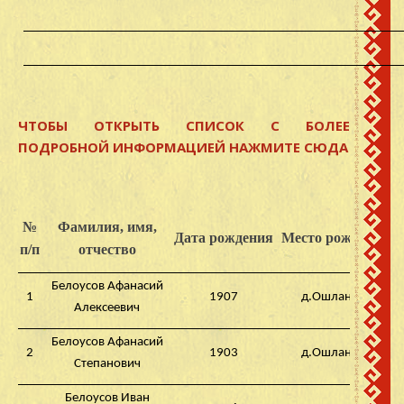
ЧТОБЫ ОТКРЫТЬ СПИСОК С БОЛЕЕ
ПОДРОБНОЙ ИНФОРМАЦИЕЙ НАЖМИТЕ СЮДА
№
Фамилия, имя,
Дата рождения
Место рождения
п/п
отчество
Белоусов Афанасий
1
1907
д.Ошлангер
с
Алексеевич
Белоусов Афанасий
2
1903
д.Ошлангер
с
Степанович
Белоусов Иван