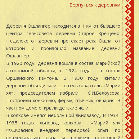
Вернуться к деревням
Деревня Ошлангер находится в 1 км от бывшего
центра сельсовета деревни Старое Крещено.
Недалеко от деревни протекает река Ошла, от
которой и произошло название деревни
Ошлангер.
В 1920 году деревня вошла в состав Марийской
автономной области, с 1924 года - в состав
Оршанского кантона. В 1930 году жители
деревни объединились в сельхозартель «Марий
ял», председателем избрали С.И.Белоусова.
Построили конюшню, ферму, птичник, овчарня. В
частном доме открыли детские ясли.
В колхозе имелся небольшой льнозавод. В 1934-
1935 годах льновод колхоза «Марий ял»
Ф.С.Краснов внедрил передовой опыт по
возделыванию льна и получил рекордный