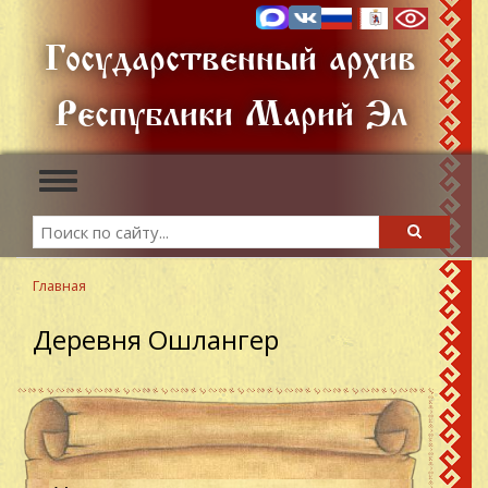
Перейти
к
Государственный архив
основному
содержанию
Республики Марий Эл
Toggle
navigation
Search
Search
Главная
Деревня Ошлангер