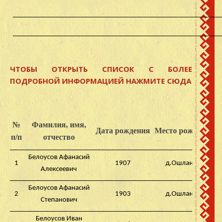
ЧТОБЫ ОТКРЫТЬ СПИСОК С БОЛЕЕ
ПОДРОБНОЙ ИНФОРМАЦИЕЙ НАЖМИТЕ СЮДА
№
Фамилия, имя,
Дата рождения
Место рождения
п/п
отчество
Белоусов Афанасий
1
1907
д.Ошлангер
с
Алексеевич
Белоусов Афанасий
2
1903
д.Ошлангер
с
Степанович
Белоусов Иван