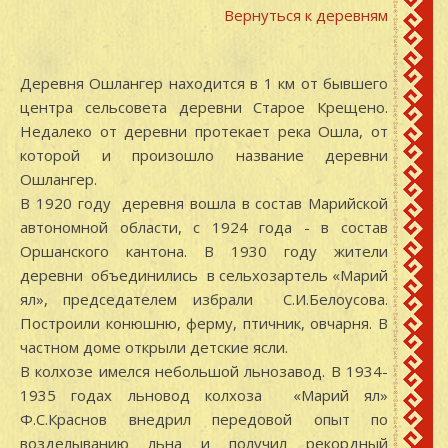
Вернуться к деревням
Деревня Ошлангер находится в 1 км от бывшего
центра сельсовета деревни Старое Крещено.
Недалеко от деревни протекает река Ошла, от
которой и произошло название деревни
Ошлангер.
В 1920 году деревня вошла в состав Марийской
автономной области, с 1924 года - в состав
Оршанского кантона. В 1930 году жители
деревни объединились в сельхозартель «Марий
ял», председателем избрали С.И.Белоусова.
Построили конюшню, ферму, птичник, овчарня. В
частном доме открыли детские ясли.
В колхозе имелся небольшой льнозавод. В 1934-
1935 годах льновод колхоза «Марий ял»
Ф.С.Краснов внедрил передовой опыт по
возделыванию льна и получил рекордный