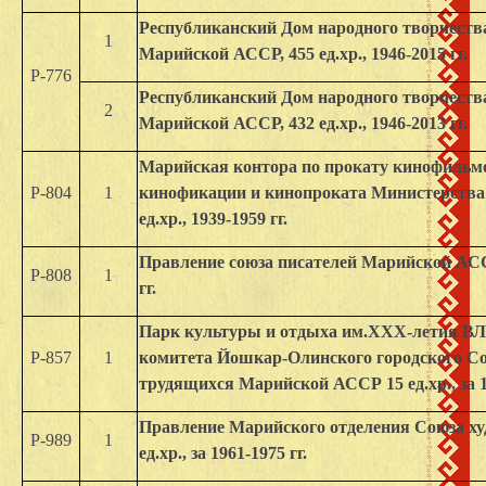
Республиканский Дом народного творчест
1
Марийской АССР, 455 ед.хр., 1946-2015 гг.
Р-776
Республиканский Дом народного творчест
2
Марийской АССР, 432 ед.хр., 1946-2013 гг.
Марийская контора по прокату кинофильм
Р-804
1
кинофикации и кинопроката Министерства
ед.хр., 1939-1959 гг.
Правление союза писателей Марийской АССР 
Р-808
1
гг.
Парк культуры и отдыха им.ХХХ-летия В
Р-857
1
комитета Йошкар-Олинского городского Со
трудящихся Марийской АССР 15 ед.хр., за 19
Правление Марийского отделения Союза 
Р-989
1
ед.хр., за 1961-1975 гг.