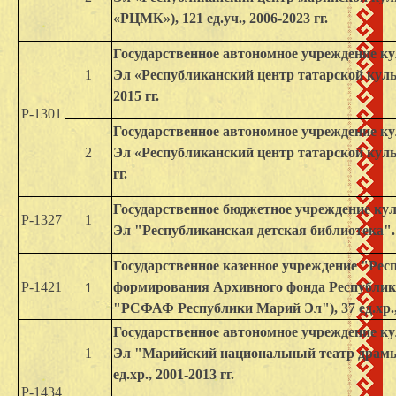
«РЦМК»), 121 ед.уч., 2006-2023 гг.
Государственное автономное учреждение к
1
Эл «Республиканский центр татарской культу
2015 гг.
Р-1301
Государственное автономное учреждение к
2
Эл «Республиканский центр татарской культу
гг.
Государственное бюджетное учреждение к
Р-1327
1
Эл "Республиканская детская библиотека". 12
Государственное казенное учреждение "Рес
1
Р-1421
формирования Архивного фонда Республи
"РСФАФ Республики Марий Эл"), 37 ед.хр., 
Государственное автономное учреждение к
1
Эл "Марийский национальный театр драмы
ед.хр., 2001-2013 гг.
Р-1434