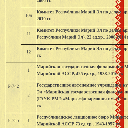
2006 гг.
Комитет Республики Марий Эл по делам архи
10д
2010 гг.
Комитет Республики Марий Эл по делам ар
11
Республики Марий Эл), 22 ед.хр., 2008-2014 г
Комитет Республики Марий Эл по делам архи
12
гг.
Марийская государственная филармония М
1
Марийской АССР, 425 ед.хр., 1938-2016 гг.
Государственное автономное учреждение к
Р-742
Эл «Марийская государственная филармо
2
(ГАУК РМЭ «Маргосфилармония им. Я.Эшпая»
гг.
Республиканское лекционное бюро Минист
Р-755
1
Марийской АССР 73 ед.хр., 1943-1957 гг.