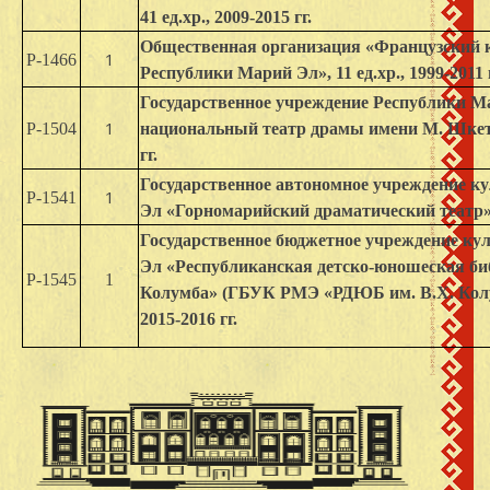
41 ед.хр., 2009-2015 гг.
Общественная организация «Французский 
1
Р-1466
Республики Марий Эл», 11 ед.хр., 1999-2011 г
Государственное учреждение Республики 
1
Р-1504
национальный театр драмы имени М. Шкетан
гг.
Государственное автономное учреждение к
1
Р-1541
Эл «Горномарийский драматический театр», 1
Государственное бюджетное учреждение к
Эл «Республиканская детско-юношеская биб
Р-1545
1
Колумба» (ГБУК РМЭ «РДЮБ им. В.Х. Колумба
2015-2016 гг.