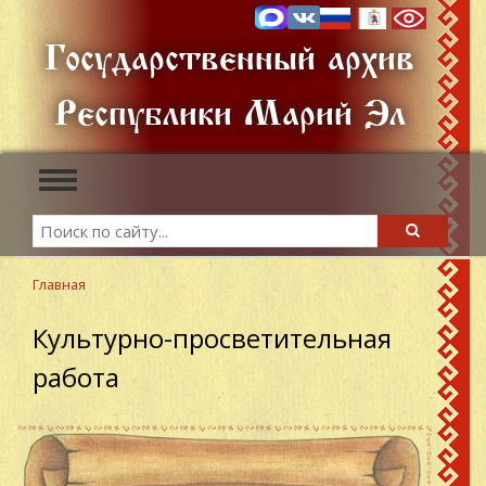
Перейти
к
Государственный архив
основному
содержанию
Республики Марий Эл
Toggle
navigation
Search
Search
Главная
Культурно-просветительная
работа