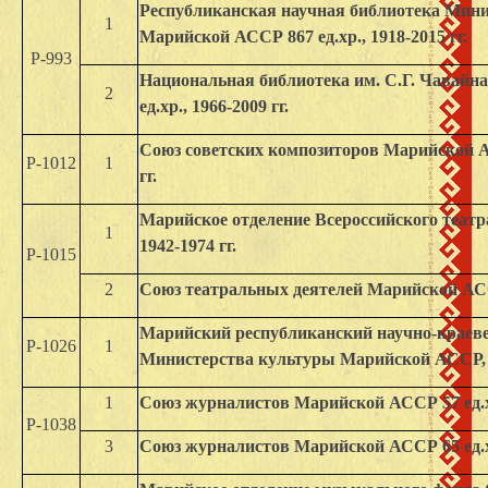
Республиканская научная библиотека Мин
1
Марийской АССР 867 ед.хр., 1918-2015 гг.
Р-993
Национальная библиотека им. С.Г. Чавайна
2
ед.хр., 1966-2009 гг.
Союз советских композиторов Марийской АСС
Р-1012
1
гг.
Марийское отделение Всероссийского театра
1
1942-1974 гг.
Р-1015
2
Союз театральных деятелей Марийской АССР,
Марийский республиканский научно-краеве
Р-1026
1
Министерства культуры Марийской АССР, 685
1
Союз журналистов Марийской АССР 57 ед.хр.
Р-1038
3
Союз журналистов Марийской АССР 65 ед.хр.