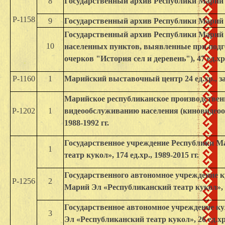
8
Государственный архив Республики Марий Эл 
Р-1158
9
Государственный архив Республики Марий Эл,
Государственный архив Республики Марий 
10
населенных пунктов, выявленные при под
очерков "История сел и деревень"), 47 ед.хр.
Р-1160
1
Марийский выставочный центр 24 ед.хр., за 
Марийское республиканское производственн
Р-1202
1
видеообслуживанию населения (киновидеообъ
1988-1992 гг.
Государственное учреждение Республики М
1
театр кукол», 174 ед.хр., 1989-2015 гг.
Государственного автономное учреждение 
Р-1256
2
Марий Эл «Республиканский театр кукол», 11
Государственное автономное учреждение к
3
Эл «Республиканский театр кукол», 26 ед.хр.