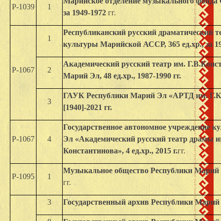
Марийское отделение музыкального фонда СС
Р-1039
1
за 1949-1972
гг.
Республиканский русский драматический т
1
культуры Марийской АССР, 365 ед.хр., за 19
Академический русский театр им. Г.В.Конс
Р-1067
2
Марий Эл, 48 ед.хр., 1987-1990 гг.
ГАУК Республики Марий Эл «АРТД им. Г.Кон
3
[1940]-2021 гг.
Государственное автономное учреждение к
Р-1067
4
Эл «Академический русский театр драмы и
Константинова», 4 ед.хр., 2015 г.
гг.
Музыкальное общество Республики Марий Эл 
Р-1095
1
гг.
3
Государственный архив Республики Марий Эл,