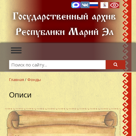
Перейти
к
Государственный архив
основному
содержанию
Республики Марий Эл
Toggle
navigation
Search
Search
Главная
/
Фонды
Описи