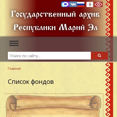
Перейти
к
Государственный архив
основному
содержанию
Республики Марий Эл
Toggle
navigation
Search
Search
Главная
Список фондов