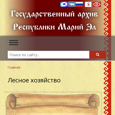
Перейти
к
Государственный архив
основному
содержанию
Республики Марий Эл
Toggle
navigation
Search
Search
Главная
Лесное хозяйство