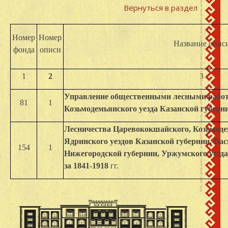
Вернуться в раздел
Номер
Номер
Название опис
фонда
описи
1
2
3
Управление общественными лесными работ
81
1
Козьмодемьянского уезда Казанской губернии 
Лесничества Царевококшайского, Козьмодем
Ядринского уездов Казанской губернии, Вас
154
1
Нижегородской губернии, Уржумского уезда 
за 1841-1918
гг.