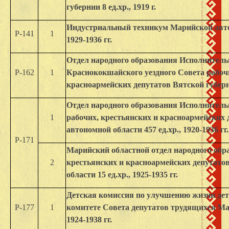
губернии 8 ед.хр., 1919 г.
Индустриальный техникум Марийской автон
Р-141
1
1929-1936 гг.
Отдел народного образования Исполнитель
Р-162
1
Краснококшайского уездного Совета рабочи
красноармейских депутатов Вятской губернии
Отдел народного образования Исполнитель
1
рабочих, крестьянских и красноармейских
автономной области 457 ед.хр., 1920-1936 гг.
Р-171
Марийский областной отдел народного обр
2
крестьянских и красноармейских депутат
области 15 ед.хр., 1925-1935 гг.
Детская комиссия по улучшению жизни дет
Р-177
1
комитете Совета депутатов трудящихся Ма
1924-1938 гг.