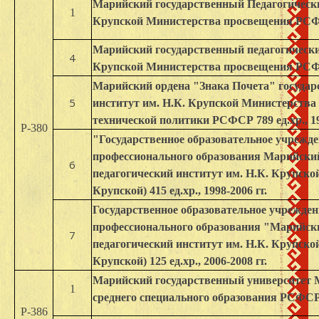
Марийский государственный Педагогически
1
Крупской Министерства просвещения РСФСР 
Марийский государственный педагогически
4
Крупской Министерства просвещения РСФСР 
Марийский ордена "Знака Почета" государ
5
институт им. Н.К. Крупской Министерства
технической политики РСФСР 789 ед.хр., 19
Р-380
"Государственное образовательное учрежд
профессионального образования Марийски
6
педагогический институт им. Н.К. Крупско
Крупской) 415 ед.хр., 1998-2006 гг.
Государственное образовательное учрежде
профессионального образования "Марийск
7
педагогический институт им. Н.К. Крупско
Крупской) 125 ед.хр., 2006-2008 гг.
Марийский государственный университет 
1
среднего специального образования РСФСР 85
Р-386