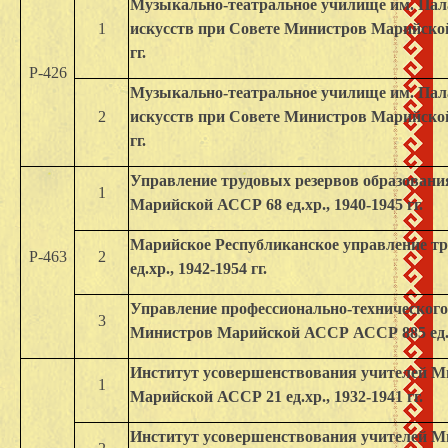
Музыкально-театральное училище им. Пал
1
искусств при Совете Министров Марийской 
гг.
Р-426
Музыкально-театральное училище им. Пал
2
искусств при Совете Министров Марийской 
гг.
Управление трудовых резервов образовани
1
Марийской АССР 68 ед.хр., 1940-1945 гг.
Марийское Республиканское управление т
Р-463
2
ед.хр., 1942-1954 гг.
Управление профессионально-технического
3
Министров Марийской АССР АССР 885 ед.хр.
Институт усовершенствования учителей М
1
Марийской АССР 21 ед.хр., 1932-1941 гг.
Институт усовершенствования учителей М