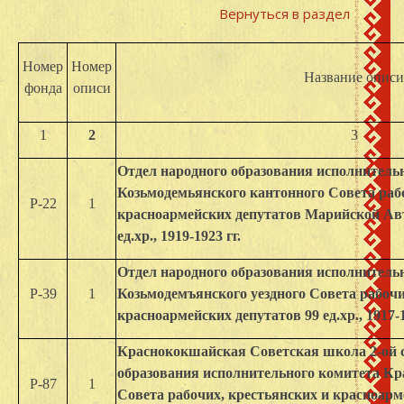
Вернуться в раздел
Номер
Номер
Название описи
фонда
описи
1
2
3
Отдел народного образования исполнитель
Козьмодемьянского кантонного Совета рабо
Р-22
1
красноармейских депутатов Марийской Ав
ед.хр., 1919-1923 гг.
Отдел народного образования исполнитель
Р-39
1
Козьмодемъянского уездного Совета рабочи
красноармейских депутатов 99 ед.хр., 1917-1
Краснококшайская Советская школа 2-ой с
образования исполнительного комитета Кр
Р-87
1
Совета рабочих, крестьянских и красноарм