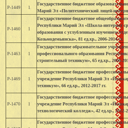
Государственное бюджетное образовательн
Р-1449
1
Марий Эл «Политехнический лицей-интернат»
Государственное бюджетное общеобразоват
Республики Марий Эл «Школа-интернат сре
Р-1460
1
образования с углубленным изучением отде
Козьмодемьянска», 81 ед.хр., 2006-2014 гг.
Государственное образовательное учрежден
Р-1463
1
профессионального образования Республи
строительный техникум», 65 ед.хр., 2006-201
Государственное бюджетное профессиональ
Р-1469
1
учреждение Республики Марий Эл «Йошка
техникум», 66 ед.хр., 2012-2017 гг.
Государственное бюджетное профессиональ
Р-1470
1
учреждение Республики Марий Эл «Йошка
технологический колледж», 42 ед.хр., 2012-2
Государственное бюджетное профессиональ