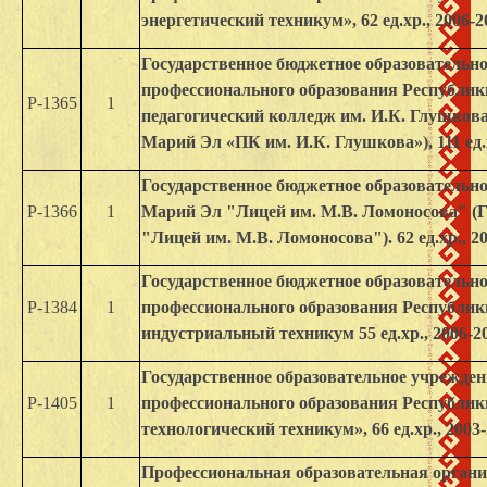
энергетический техникум», 62 ед.хр., 2006-20
Государственное бюджетное образовательно
профессионального образования Республи
Р-1365
1
педагогический колледж им. И.К. Глушко
Марий Эл «ПК им. И.К. Глушкова»), 111 ед.хр
Государственное бюджетное образовательн
Р-1366
1
Марий Эл "Лицей им. М.В. Ломоносова" 
"Лицей им. М.В. Ломоносова"). 62 ед.хр., 20
Государственное бюджетное образовательно
Р-1384
1
профессионального образования Республи
индустриальный техникум 55 ед.хр., 2006-20
Государственное образовательное учрежден
Р-1405
1
профессионального образования Республи
технологический техникум», 66 ед.хр., 2003-
Профессиональная образовательная органи