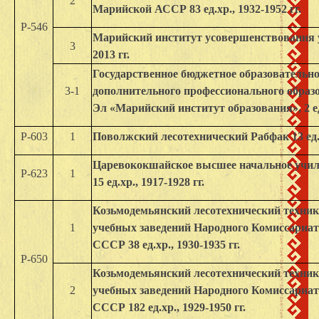
2
Марийской АССР 83 ед.хр., 1932-1952 гг.
Р-546
Марийский институт усовершенствования учи
3
2013 гг.
Государственное бюджетное образовательн
3-1
дополнительного профессионального обра
Эл «Марийский институт образования», 2 ед.
Р-603
1
Поволжский лесотехнический Рабфак 13 ед.хр
Царевококшайское высшее начальное учил
Р-623
1
15 ед.хр., 1917-1928 гг.
Козьмодемьянский лесотехнический техник
1
учебных заведений Народного Комиссариа
СССР 38 ед.хр., 1930-1935 гг.
Р-650
Козьмодемьянский лесотехнический техник
2
учебных заведений Народного Комиссариа
СССР 182 ед.хр., 1929-1950 гг.