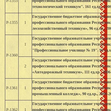
Р-1353
1
профессионального образования Республи
технологический техникум". 161 ед.хр., 2006
Государственное бюджетное образовательно
Р-1355
1
профессионального образования Республи
лесохозяйственный техникум», 96 ед.хр., 200
Государственное образовательное учрежден
1
профессионального образования Республи
"Профессиональное училище № 19". 90 ед.хр.
Р-1360
Государственное образовательное учрежден
2
профессионального образования Республи
«Автодорожный техникум», 111 ед.хр., 2006-
Государственное бюджетное образовательно
Р-1361
1
профессионального образования Республи
промышленный колледж», 90 ед.хр., 2006-20
Государственное образовательное учрежден
Р-1362
1
профессионального образования Республи