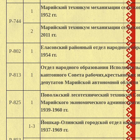
Марийский техникум механизации сельского 
1
1952 гг.
Р-744
Марийский техникум механизации сельского 
2
2011 гг.
Еласовский районный отдел народного образ
Р-802
1
1954 гг.
Отдел народного образования Исполнител
Р-813
1
кантонного Совета рабочих,крестьянских 
депутатов Марийской автономной области 7 е
Поволжский лесотехнический техникум Сов
Р-825
1
Марийского экономического административн
1939-1960 гг.
Йошкар-Олинский городской отдел народног
1-3
1937-1969 гг.
Р-853