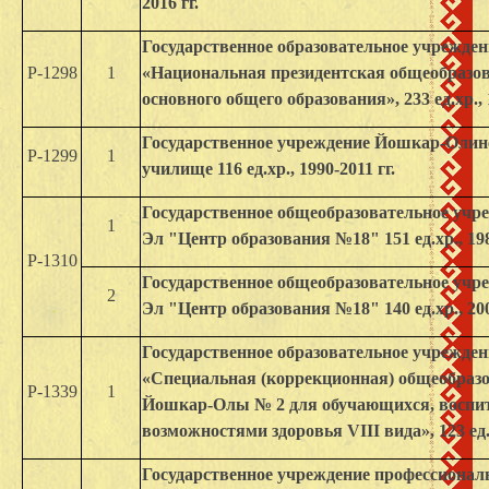
2016 гг.
Государственное образовательное учрежде
Р-1298
1
«Национальная президентская общеобразо
основного общего образования», 233 ед.хр., 
Государственное учреждение Йошкар-Олин
Р-1299
1
училище 116 ед.хр., 1990-2011 гг.
Государственное общеобразовательное учр
1
Эл "Центр образования №18" 151 ед.хр., 198
Р-1310
Государственное общеобразовательное учр
2
Эл "Центр образования №18" 140 ед.хр., 200
Государственное образовательное учрежде
«Специальная (коррекционная) общеобраз
Р-1339
1
Йошкар-Олы № 2 для обучающихся, воспи
возможностями здоровья VIII вида», 123 ед.х
Государственное учреждение профессионал