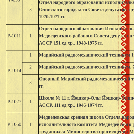
Отдел народного образования исполнитель
3
Олинского городского Совета депутатов тр
1970-1977 гг.
Отдел народного образования Исполнитель
Р-1011
1
Медведевского районого Совета депутатов
АССР 151 ед.хр., 1948-1975 гг.
1
Марийский радиомеханический техникум 115 
2
Марийский радиомеханический техникум, 799
Р-1014
Опорный Марийский радиомеханический тех
3
гг.
Школа № 11 г. Йошкар-Олы Йошкар-Олин
Р-1027
1
АССР, 111 ед.хр., 1946-1974 гг.
Медведевская средняя школа Отдела народ
Р-1060
1
исполнительного комитета Медведевского 
трудящихся Министерства просвещения МАСС