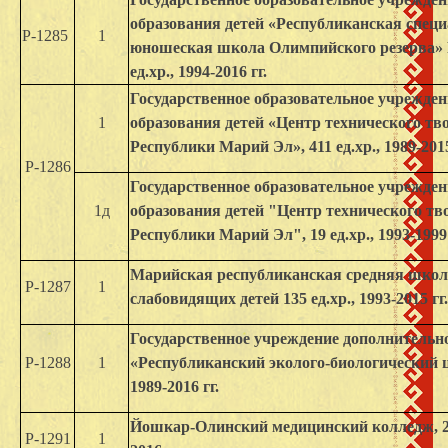
образования детей «Республиканская специ
Р-1285
1
юношеская школа Олимпийского резерва» 
ед.хр., 1994-2016 гг.
Государственное образовательное учрежден
1
образования детей «Центр технического тв
Республики Марий Эл», 411 ед.хр., 1989-2015
Р-1286
Государственное образовательное учрежден
1д
образования детей "Центр технического т
Республики Марий Эл", 19 ед.хр., 1993-1999 
Марийская республиканская средняя школ
Р-1287
1
слабовидящих детей 135 ед.хр., 1993-2015 гг.
Государственное учреждение дополнительно
Р-1288
1
«Республиканский эколого-биологический це
1989-2016 гг.
Йошкар-Олинский медицинский колледж, 290 
Р-1291
1