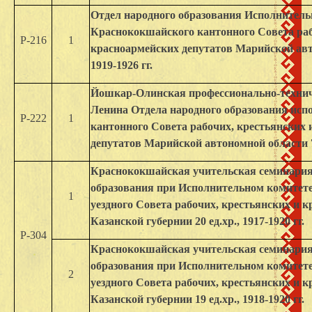
Отдел народного образования Исполнитель
Краснококшайского кантонного Совета раб
Р-216
1
красноармейских депутатов Марийской авто
1919-1926 гг.
Йошкар-Олинская профессионально-технич
Ленина Отдела народного образования ис
Р-222
1
кантонного Совета рабочих, крестьянских 
депутатов Марийской автономной области 71 
Краснококшайская учительская семинария
образования при Исполнительном комитет
1
уездного Совета рабочих, крестьянских и 
Казанской губернии 20 ед.хр., 1917-1920 гг.
Р-304
Краснококшайская учительская семинария
образования при Исполнительном комитет
2
уездного Совета рабочих, крестьянских и 
Казанской губернии 19 ед.хр., 1918-1920 гг.