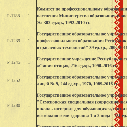
Комитет по профессиональному образовани
Р-1188
1
населения Министерства образования и в
Эл 302 ед.хр., 1992-2010 гг.
Государственное образовательное учрежден
Р-1239
1
профессионального образования Республи
отраслевых технологий" 39 ед.хр., 2006-2011
Государственное учреждение Республиканс
Р-1245
1
«Синяя птица», 216 ед.хр., 1990-2016 гг.
Государственное образовательное учрежде
Р-1252
1
лицей № 9, 244 ед.хр., 1970, 1989-2016 гг.
Государственное образовательное учрежде
"Семеновская специальная (коррекционна
Р-1280
1
школа - интернат для обучающихся, воспи
возможностями здоровья 1 и 2 вида" 131 ед.х
Государственное образовательное учрежден