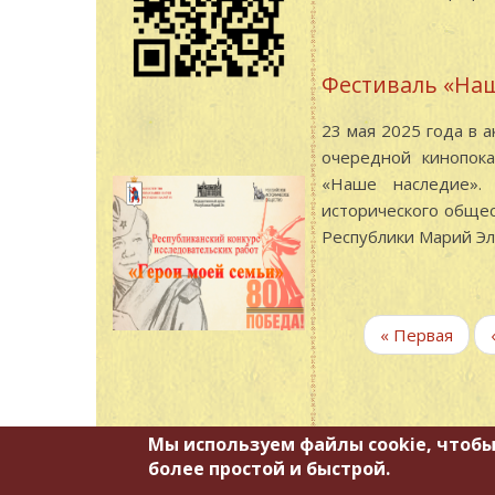
Фестиваль «Наш
23 мая 2025 года в 
очередной кинопока
«Наше наследие». 
исторического общес
Республики Марий Эл
Нумерация
Первая
« Первая
страниц
страница
Мы используем файлы cookie, чтобы
более простой и быстрой.