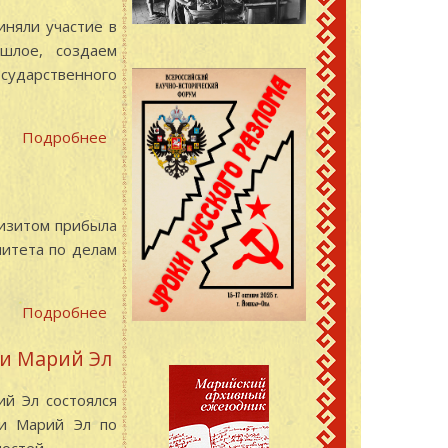
иняли участие в
ошлое, создаем
сударственного
Подробнее
о
К
коллегам
–
визитом прибыла
на
митета по делам
юбилей
Подробнее
о
Визит
ки Марий Эл
делегации
архивистов
ий Эл состоялся
из
ки Марий Эл по
Удмуртской