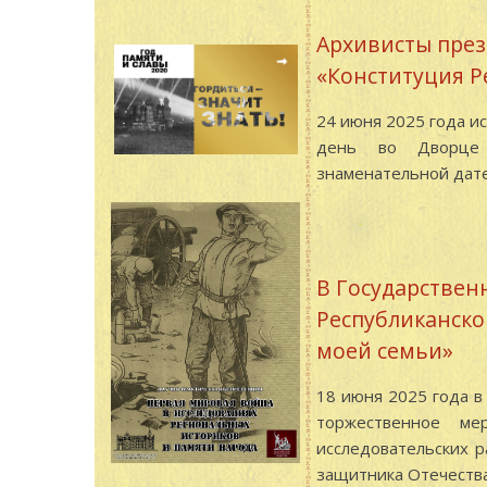
Архивисты през
«Конституция Р
24 июня 2025 года и
день во Дворце к
знаменательной дате
В Государствен
Республиканско
моей семьи»
18 июня 2025 года в
торжественное ме
исследовательских 
защитника Отечества