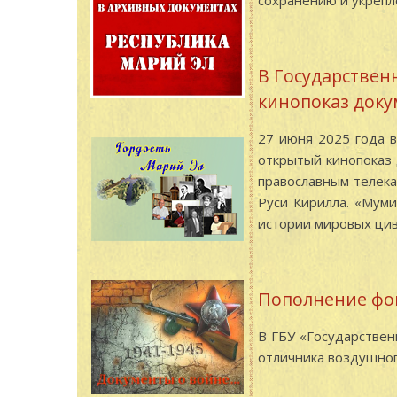
сохранению и укрепл
В Государствен
кинопоказ док
27 июня 2025 года в
открытый кинопоказ
православным телека
Руси Кирилла. «Мум
истории мировых ци
Пополнение фо
В ГБУ «Государстве
отличника воздушног