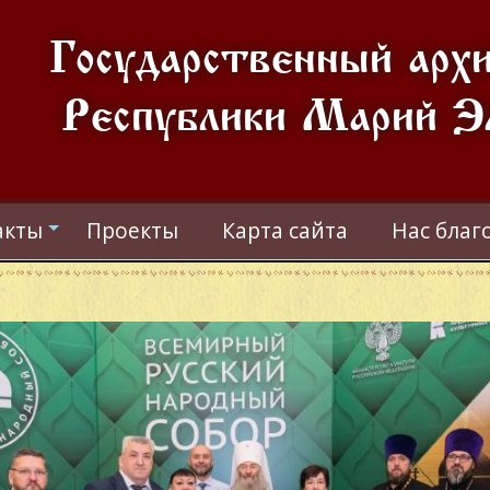
Государственный арх
Республики Марий Э
акты
Проекты
Карта сайта
Нас благ
+