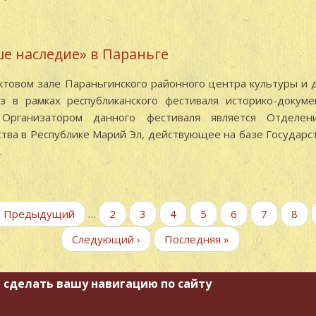
е наследие» в Параньге
актовом зале Параньгинского районного центра культуры и д
з в рамках республиканского фестиваля историко-докуме
Организатором данного фестиваля является Отделени
тва в Республике Марий Эл, действующее на базе Государс
.
←
‹ Предыдущий
…
Page
2
Page
3
Page
4
Page
5
Текущая
6
Page
7
Pag
8
страница
Следующая
Следующий ›
Последняя
Последняя »
страница
страница
 сделать вашу навигацию по сайту