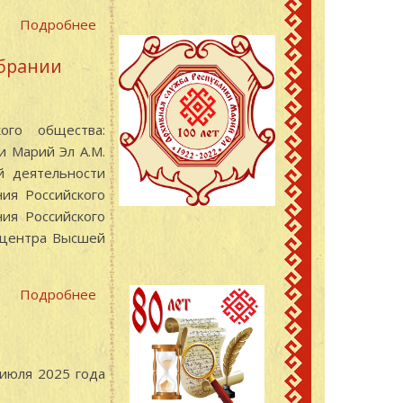
30
Подробнее
о
лет»
В
обрании
Государственном
архиве
Республики
ого общества:
Марий
и Марий Эл А.М.
Эл
й деятельности
подвели
ния Российского
итоги
ия Российского
Республиканского
о центра Высшей
конкурса
школьных
исследовательских
Подробнее
о
работ
Делегаты
«Герои
Республики
моей
Марий
семьи»
 июля 2025 года
Эл
приняли