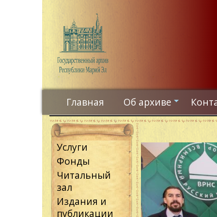
Перейти
к
основному
содержанию
Главная
Об архиве
Конт
+
Услуги
Фонды
Читальный
зал
Издания и
публикации