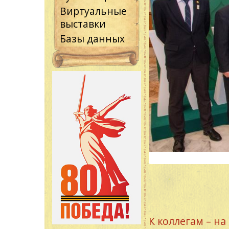
Виртуальные
выставки
Базы данных
Нумерация
страниц
К коллегам – н