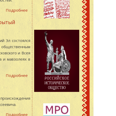
остей.
Республики
Подробнее
о
Заседание
крытый
«круглого
стола»
Общественной
ий Эл состоялся
палаты
м общественным
Республики
ковского и Всея
Марий
а и мавзолеях в
Эл
Подробнее
о
В
Государственном
архиве
о происхождения
Республики
сеевича.
Марий
Эл
Подробнее
о