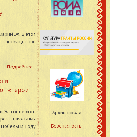
прошел
Пополнение
открытый
у
фондов
кинопоказ
личного
документального
происхождения
фильма
арий Эл. В этот
«Мумия»
, посвященное
Подробнее
о
Архивисты
оги
презентовали
от «Герои
историко-
документальную
выставку
«Конституция
й Эл состоялось
Архив-школе
Республики
урса школьных
Марий
Безопасность
й Победы и Году
Эл.