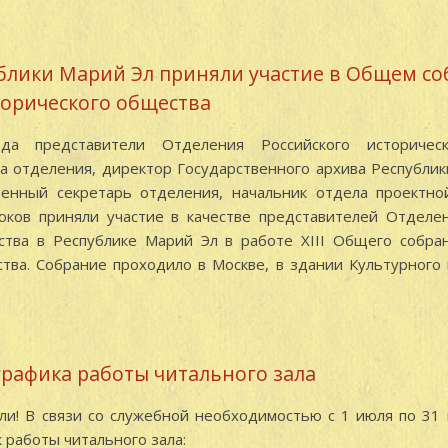
блики Марий Эл приняли участие в Общем с
торического общества
а представители Отделения Российского историческ
 отделения, директор Государственного архива Республик
енный секретарь отделения, начальник отдела проектно
дюков приняли участие в качестве представителей Отделе
ства в Республике Марий Эл в работе XIII Общего собран
ства. Собрание проходило в Москве, в здании Культурног
рафика работы читального зала
ли! В связи со служебной необходимостью с 1 июля по 31
 работы читального зала: