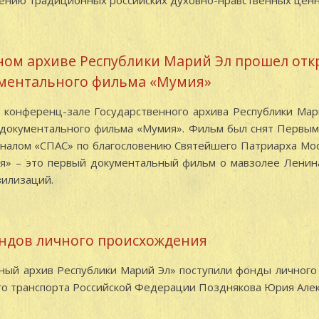
ению традиционных российских духовно-нравственных ценн
ном архиве Республики Марий Эл прошел от
ументального фильма «Мумия»
 конференц-зале Государственного архива Республики Мар
 документального фильма «Мумия». Фильм был снят Первы
налом «СПАС» по благословению Святейшего Патриарха Мос
ия» – это первый документальный фильм о мавзолее Ленин
вилизаций.
ндов личного происхождения
нный архив Республики Марий Эл» поступили фонды личног
о транспорта Российской Федерации Позднякова Юрия Алек