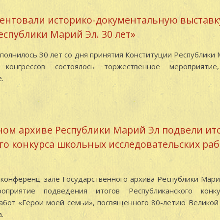
ентовали историко-документальную выставк
еспублики Марий Эл. 30 лет»
сполнилось 30 лет со дня принятия Конституции Республики М
онгрессов состоялось торжественное мероприятие
.
ном архиве Республики Марий Эл подвели ит
го конкурса школьных исследовательских раб
 конференц-зале Государственного архива Республики Мари
роприятие подведения итогов Республиканского конк
работ «Герои моей семьи», посвященного 80-летию Велико
.