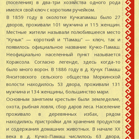
(поселения) в два-три хозяйства одного рода
имелся свой ключ с коротким ручейком.
В 1859 году в околотке Кучкапамаш было 27
дворов, проживали 101 мужчина и 115 женщин.
Местные жители называли полюбившееся место
"Кучык" — короткий и "Памаш" — ключ, так и
появилось официальное название Кучко-Памаш.
Неофициально населенный пункт называется
Кораксола. Согласно легенде, здесь когда-то
было много ворон. В 1886 году в д. Кучук Памаш
Янситовского сельского общества Моркинской
волости находилось 53 двора, проживали 131
мужчина и 134 женщины, большинство мари.
Основным занятием крестьян были земледелие,
охота, рыбная ловля, сбор даров леса. Население
проживало в деревянных избах, рядом
находились пристройки для хранения продуктов
и содержания домашних животных. В начале XX
века в д. Кучко-Памаш числилось 63 двора,