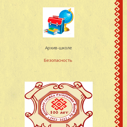
Дмитриев Михаил
д.Кучко-Памаш
35
1893
Дмитриевич
Кинерский с/с
Егоров Артемий
д.Кучко-Памаш
36
1914
Егорович
Кинерский с/с
Егоров Василий
д.Кучко-Памаш
37
1906
Архив-школе
Егорович
Кинерский с/с
Безопасность
Еремеев Александр
д.Кучко-Памаш
38
1920
Семенович
Кинерский с/с
Еремеев Валериан
д.Кучко-Памаш
39
1925
Семенович
Кинерский с/с
Еремеев Иван
д.Кучко-Памаш
40
1901
Сергеевич
Кинерский с/с
Еремеев Никандр
д.Кучко-Памаш
41
1907
Сергеевич
Кинерский с/с