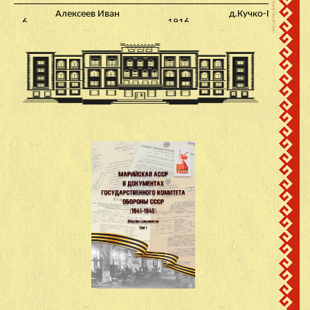
Алексеев Иван
д.Кучко-Памаш
6
1916
Алексеевич
Кинерский с/с
Алексеев Роман
д.Кучко-Памаш
7
1916
Алексеевич
Кинерский с/с
Алексеев Федор
д.Кучко-Памаш
8
1912
Алексеевич
Кинерский с/с
Андреев Александр
д.Кучко-Памаш
9
1907
Андреевич
Кинерский с/с
Антонов Митрофан
д.Кучко-Памаш
10
1910
Антонович
Кинерский с/с
Афанасьев Семен
д.Кучко-Памаш
11
1923
Матвеевич
Кинерский с/с
Богданов Яков
д.Кучко-Памаш
12
1925
Васильевич
Кинерский с/с