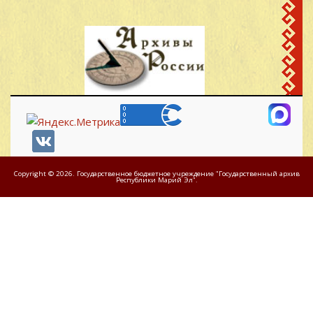
49
1923
Александрович
Кинерский с/с
Иванов Григорий
д.Кучко-Памаш
50
1898
Иванович
Кинерский с/с
Иванов Николай
д.Кучко-Памаш
51
1907
Иванович
Кинерский с/с
Иванов Сергей
д.Кучко-Памаш
52
1911
Александрович
Кинерский с/с
д.Кучко-Памаш
Copyright © 2026. Государственное бюджетное учреждение "Государственный архив
53
Ильин Иван Ильич
Республики Марий Эл".
1925
Кинерский с/с
Константинов Николай
д.Кучко-Памаш
54
1905
Константинович
Кинерский с/с
Константинов Михаил
д.Кучко-Памаш
55
1906
Константинович
Кинерский с/с
Коньков Артемий
д.Кучко-Памаш
56
1925