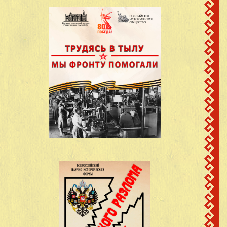
Борисов Михаил
д.Кучко-Памаш
13
1916
Николаевич
Кинерский с/с
Васильев Александр
д.Кучко-Памаш
14
1908
Васильевич
Кинерский с/с
Васильев Александр
д.Кучко-Памаш
15
1924
Васильевич
Кинерский с/с
Васильев Андрей
сведений не
д.Кучко-Памаш
16
Васильевич
имеется
Кинерский с/с
Васильев Гаврил
д.Кучко-Памаш
17
1907
Васильевич
Кинерский с/с
Васильев Егор
д.Кучко-Памаш
18
1917
Васильевич
Кинерский с/с
Васильев Иван
д.Кучко-Памаш
19
1923
Васильевич
Кинерский с/с
Васильев Константин
д.Кучко-Памаш