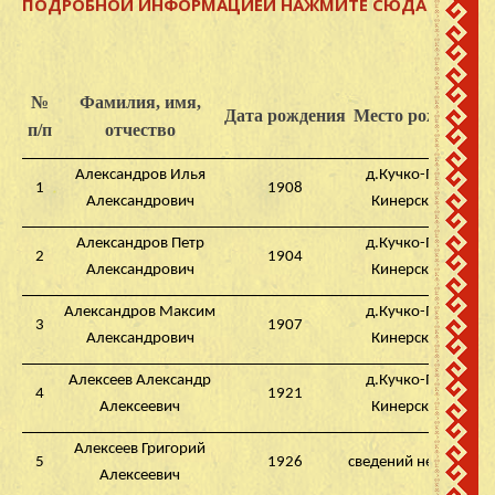
ПОДРОБНОЙ ИНФОРМАЦИЕЙ НАЖМИТЕ СЮДА
№
Фамилия, имя,
Дата рождения
Место рождения
п/п
отчество
Александров Илья
д.Кучко-Памаш
1
1908
Александрович
Кинерский с/с
Александров Петр
д.Кучко-Памаш
2
1904
Александрович
Кинерский с/с
Александров Максим
д.Кучко-Памаш
3
1907
Александрович
Кинерский с/с
Алексеев Александр
д.Кучко-Памаш
4
1921
Алексеевич
Кинерский с/с
Алексеев Григорий
5
1926
сведений не имеется
Алексеевич