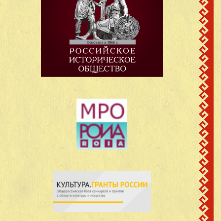
Васильевич
Кинерский с/с
сведений не
д.Кучко-Памаш
28
Гайбалиев Нуры
имеется
Кинерский с/с
Григорьев Василий
д.Кучко-Памаш
29
1905
Григорьевич
Кинерский с/с
Губернов Иван
д.Кучко-Памаш
30
1921
Александрович
Кинерский с/с
Губернов Михаил
д.Кучко-Памаш
31
1911
Андреевич
Кинерский с/с
Губернова Зоя
д.Кучко-Памаш
32
1923
Александровна
Кинерский с/с
Дмитриев Иван
д.Кучко-Памаш
33
1903
Дмитриевич
Кинерский с/с
Дмитриев Константин
д.Кучко-Памаш
34
1906
Дмитриевич
Кинерский с/с