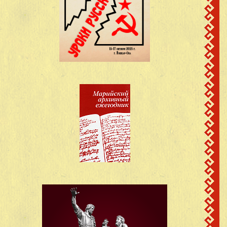
20
1898
Васильевич
Кинерский с/с
Васильев Ксенофонт
сведений не
д.Кучко-Памаш
21
Егорович
имеется
Кинерский с/с
Васильев Михаил
д.Кучко-Памаш
22
1908
Васильевич
Кинерский с/с
Васильев Михаил
д.Кучко-Памаш
23
1910
Васильевич
Кинерский с/с
Васильев Николай
д.Кучко-Памаш
24
1907
Васильевич
Кинерский с/с
Васильев Петр
д.Кучко-Памаш
25
1922
Васильевич
Кинерский с/с
Васильев Семен
д.Кучко-Памаш
26
1910
Васильевич
Кинерский с/с
Васильев Степан
д.Кучко-Памаш
27
1917