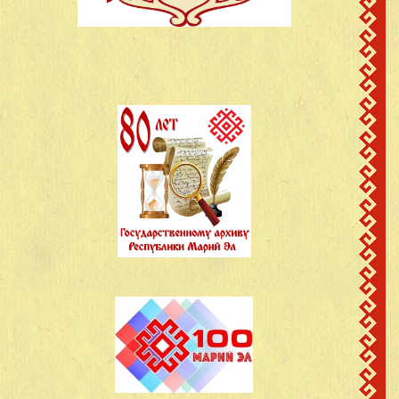
Ермолаев Михаил
д.Кучко-Памаш
42
1907
Александрович
Кинерский с/с
Егоров Константин
д.Кучко-Памаш
43
1921
Егорович
Кинерский с/с
Егоров Михаил
д.Кучко-Памаш
44
1918
Егорович
Кинерский с/с
Егоров Николай
сведений не
д.Кучко-Памаш
45
Егорович
имеется
Кинерский с/с
д.Кучко-Памаш
46
Егоров Павел Егорович
1918
Кинерский с/с
Иванов Александр
д.Кучко-Памаш
47
1918
Григорьевич
Кинерский с/с
Иванов Василий
д.Кучко-Памаш
48
1918
Иванович
Кинерский с/с
Иванов Григорий
д.Кучко-Памаш