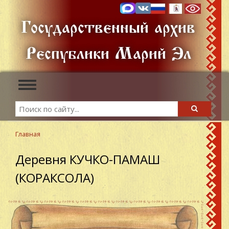
Перейти
к
Государственный архив
основному
содержанию
Республики Марий Эл
Toggle
navigation
Search
Search
Главная
Деревня КУЧКО-ПАМАШ
(КОРАКСОЛА)