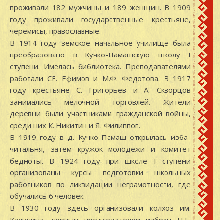
проживали 182 мужчины и 189 женщин. В 1909
году проживали государственные крестьяне,
черемисы, православные.
В 1914 году земское начальное училище была
преобразовано в Кучко-Памашскую школу I
ступени. Имелась библиотека. Преподавателями
работали СЕ. Ефимов и М.Ф. Федотова. В 1917
году крестьяне С. Григорьев и А. Скворцов
занимались мелочной торговлей. Жители
деревни были участниками гражданской войны,
среди них К. Никитин и Я. Филиппов.
В 1919 году в д. Кучко-Памаш открылась изба-
читальня, затем кружок молодежи и комитет
бедноты. В 1924 году при школе I ступени
организованы курсы подготовки школьных
работников по ликвидации неграмотности, где
обучались 6 человек.
В 1930 году здесь организовали колхоз им.
Калинина, первым председателем избран Н.Е.