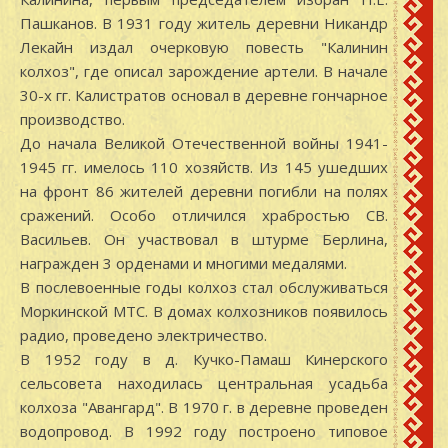
Пашканов. В 1931 году житель деревни Никандр
Лекайн издал очерковую повесть "Калинин
колхоз", где описал зарождение артели. В начале
30-х гг. Калистратов основал в деревне гончарное
производство.
До начала Великой Отечественной войны 1941-
1945 гг. имелось 110 хозяйств. Из 145 ушедших
на фронт 86 жителей деревни погибли на полях
сражений. Особо отличился храбростью СВ.
Васильев. Он участвовал в штурме Берлина,
награжден 3 орденами и многими медалями.
В послевоенные годы колхоз стал обслуживаться
Моркинской МТС. В домах колхозников появилось
радио, проведено электричество.
В 1952 году в д. Кучко-Памаш Кинерского
сельсовета находилась центральная усадьба
колхоза "Авангард". В 1970 г. в деревне проведен
водопровод. В 1992 году построено типовое