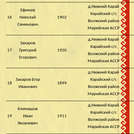
д.Нижний Карай
Ефимов
Карайский с/с
16
Николай
1902
Волжский район
Семенович
Марийская АССР
д.Нижний Карай
Захаров
Карайский с/с
17
Григорий
1920
Волжский район
Егорович
Марийская АССР
д.Нижний Карай
Захаров Егор
Карайский с/с
18
1899
Иванович
Волжский район
Марийская АССР
д.Нижний Карай
Климашов
Карайский с/с
19
Иван
1911
Волжский район
Яковлевич
Марийская АССР