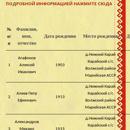
ПОДРОБНОЙ ИНФОРМАЦИЕЙ НАЖМИТЕ СЮДА
№
Фамилия,
п/
имя,
Дата рождения
Место рождения
Д
п
отчество
д.Нижний Карай
Агафонов
Карайский с/с
1
Алексей
1903
Волжский район
Иванович
Марийская АССР
д.Нижний Карай
Алеев Петр
Карайский с/с
2
1913
Ефимович
Волжский район
Марийская АССР
д.Нижний Карай
Александров
Карайский с/с
3
Михаил
1915