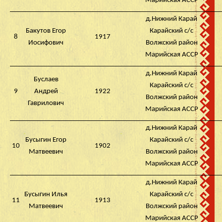
Марийская АССР
д.Нижний Карай
Бакутов Егор
Карайский с/с
8
1917
Иосифович
Волжский район
Марийская АССР
д.Нижний Карай
Буслаев
Карайский с/с
9
Андрей
1922
Волжский район
Гаврилович
Марийская АССР
д.Нижний Карай
Бусыгин Егор
Карайский с/с
10
1902
Матвеевич
Волжский район
Марийская АССР
д.Нижний Карай
Бусыгин Илья
Карайский с/с
11
1913
Матвеевич
Волжский район
Марийская АССР