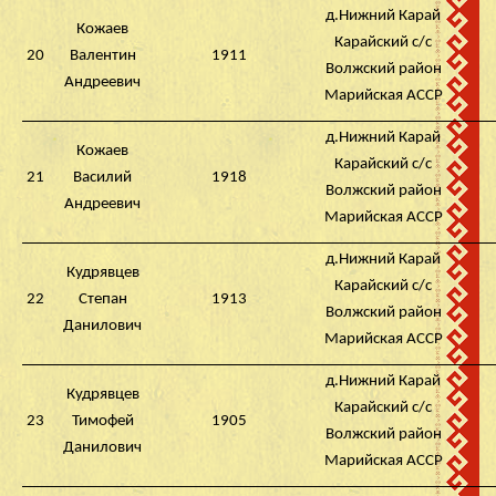
д.Нижний Карай
Кожаев
Карайский с/с
20
Валентин
1911
Волжский район
Андреевич
Марийская АССР
д.Нижний Карай
Кожаев
Карайский с/с
21
Василий
1918
Волжский район
Андреевич
Марийская АССР
д.Нижний Карай
Кудрявцев
Карайский с/с
22
Степан
1913
Волжский район
Данилович
Марийская АССР
д.Нижний Карай
Кудрявцев
Карайский с/с
23
Тимофей
1905
Волжский район
Данилович
Марийская АССР