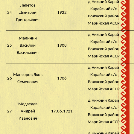
д.Нижний Карай
Лепетов
Карайский с/с
24
Дмитрий
1922
Волжский район
Григорьевич
Марийская АССР
д.Нижний Карай
Малинин
Карайский с/с
25
Василий
1908
Волжский район
Васильевич
Марийская АССР
д.Нижний Карай
Мансоров Яков
Карайский с/с
26
1906
Семенович
Волжский район
Марийская АССР
д.Нижний Карай
Медведев
Карайский с/с
27
Андрей
17.06.1921
Волжский район
Иванович
Марийская АССР
д.Нижний Карай