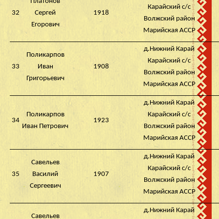
Платонов
Карайский с/с
32
Сергей
1918
Волжский район
Егорович
Марийская АССР
д.Нижний Карай
Поликарпов
Карайский с/с
33
Иван
1908
Волжский район
Григорьевич
Марийская АССР
д.Нижний Карай
Поликарпов
Карайский с/с
34
1923
Иван Петрович
Волжский район
Марийская АССР
д.Нижний Карай
Савельев
Карайский с/с
35
Василий
1907
Волжский район
Сергеевич
Марийская АССР
д.Нижний Карай
Савельев