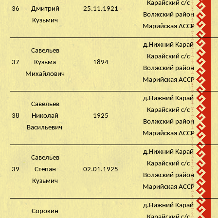
Карайский с/с
36
Дмитрий
25.11.1921
Волжский район
Кузьмич
Марийская АССР
д.Нижний Карай
Савельев
Карайский с/с
37
Кузьма
1894
Волжский район
Михайлович
Марийская АССР
д.Нижний Карай
Савельев
Карайский с/с
38
Николай
1925
Волжский район
Васильевич
Марийская АССР
д.Нижний Карай
Савельев
Карайский с/с
39
Степан
02.01.1925
Волжский район
Кузьмич
Марийская АССР
д.Нижний Карай
Сорокин
Карайский с/с