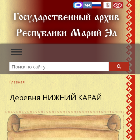
Перейти
к
Государственный архив
основному
содержанию
Республики Марий Эл
Toggle
navigation
Search
Search
Главная
Деревня НИЖНИЙ КАРАЙ