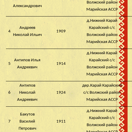
Волжский район
Александрович
Марийская АССР
д.Нижний Карай
Андреев
Карайский с/с
4
1909
Николай Ильич
Волжский район
Марийская АССР
д.Нижний Карай
Антипов Илья
Карайский с/с
5
1914
Андреевич
Волжский район
Марийская АССР
Антипов
дер.Карай Карайский
6
Николай
1924
с/с Волжский район
Андреевич
Марийская АССР
д.Нижний Карай
Бакутов
Карайский с/с
7
Василий
1911
Волжский район
Петрович