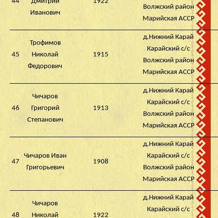
44
Дмитрий
1922
Волжский район
Иванович
Марийская АССР
д.Нижний Карай
Трофимов
Карайский с/с
45
Николай
1915
Волжский район
Федорович
Марийская АССР
д.Нижний Карай
Чичаров
Карайский с/с
46
Григорий
1913
Волжский район
Степанович
Марийская АССР
д.Нижний Карай
Чичаров Иван
Карайский с/с
47
1908
Григорьевич
Волжский район
Марийская АССР
д.Нижний Карай
Чичаров
Карайский с/с
48
Николай
1922