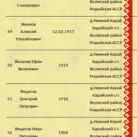
Волжский район
Степанович
Марийская АССР
д.Нижний Карай
Якимов
Карайский с/с
49
Алексей
12.02.1917
Волжский район
Михайлович
Марийская АССР
д.Нижний Карай
Яковлев Ефим
Карайский с/с
50
1919
Яковлевич
Волжский район
Марийская АССР
д.Нижний Карай
Янцитов
Карайский с/с
51
Григорий
1916
Волжский район
Петрович
Марийская АССР
д.Нижний Карай
Янцитов Иван
Карайский с/с
52
1904
Петрович
Волжский район