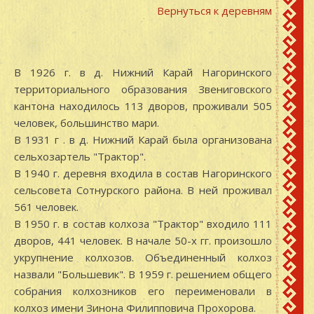
Вернуться к деревням
В 1926 г. в д. Нижний Карай Нагоринского
территориального образования Звениговского
кантона находилось 113 дворов, проживали 505
человек, большинство мари.
В 1931 г . в д. Нижний Карай была организована
сельхозартель "Трактор".
В 1940 г. деревня входила в состав Нагоринского
сельсовета Сотнурского района. В ней проживал
561 человек.
В 1950 г. в состав колхоза "Трактор" входило 111
дворов, 441 человек. В начале 50-х гг. произошло
укрупнение колхозов. Объединенный колхоз
назвали "Большевик". В 1959 г. решением общего
собрания колхозников его переименовали в
колхоз имени Зинона Филипповича Прохорова.