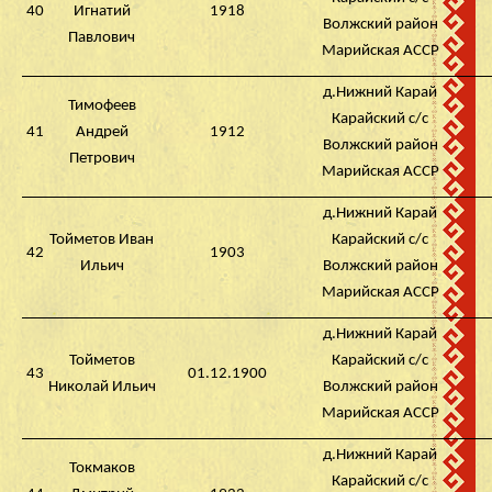
40
Игнатий
1918
Волжский район
Павлович
Марийская АССР
д.Нижний Карай
Тимофеев
Карайский с/с
41
Андрей
1912
Волжский район
Петрович
Марийская АССР
д.Нижний Карай
Тойметов Иван
Карайский с/с
42
1903
Ильич
Волжский район
Марийская АССР
д.Нижний Карай
Тойметов
Карайский с/с
43
01.12.1900
Николай Ильич
Волжский район
Марийская АССР
д.Нижний Карай
Токмаков
Карайский с/с