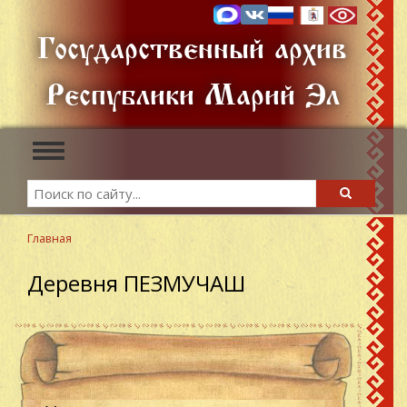
Перейти
к
Государственный архив
основному
содержанию
Республики Марий Эл
Toggle
navigation
Search
Search
Главная
Деревня ПЕЗМУЧАШ