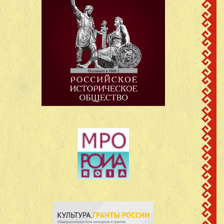
Васильевич
Сотнурский район
Марийская АССР
д. Пезмучаш
Васильев Петр
Карамасский с/с
16
1924
Васильевич
Сотнурский район
Марийская АССР
д. Пезмучаш
Васильев Петр
Карамасский с/с
17
1926
Васильевич
Сотнурский район
Марийская АССР
д. Пезмучаш
Васильев Трифон
Карамасский с/с
18
1926
Васильевич
Сотнурский район
Марийская АССР
д. Пезмучаш
Васильева Татьяна
Карамасский с/с
19
12.12.1923