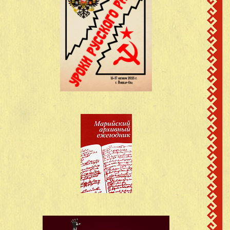
11
1906
Григорьевич
Сотнурский район
Марийская АССР
д. Пезмучаш
Васильев Иван
Карамасский с/с
12
1911
Васильевич
Сотнурский район
Марийская АССР
д. Пезмучаш
Васильев Иван
Карамасский с/с
13
1898
Васильевич
Сотнурский район
Марийская АССР
д. Пезмучаш
Васильев Михаил
Карамасский с/с
14
1905
Васильевич
Сотнурский район
Марийская АССР
д. Пезмучаш
Васильев Петр
Карамасский с/с
15
1922