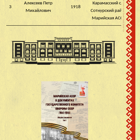
Алексеев Петр
Карамасский с/с
3
1918
Михайлович
Сотнурский район
Марийская АССР
д. Пезмучаш
Алканов Михаил
Карамасский с/с
4
1905
Васильевич
Сотнурский район
Марийская АССР
д. Пезмучаш
Алканов Аркадий
Карамасский с/с
5
1926
Михайлович
Сотнурский район
Марийская АССР
д. Пезмучаш
Алканов Михаил
Карамасский с/с
6
1894
Михайлович
Сотнурский район
Марийская АССР
д. Пезмучаш