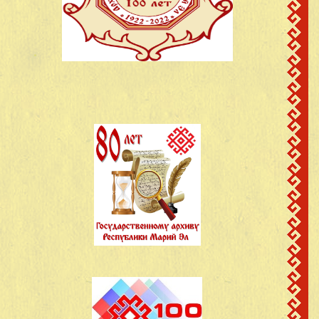
Марийская АССР
д. Пезмучаш
Евсеев Иван
Карамасский с/с
24
1920
Михайлович
Сотнурский район
Марийская АССР
д. Пезмучаш
Карамасский с/с
25
Евсеев Илья Андреевич
1914
Сотнурский район
Марийская АССР
д. Пезмучаш
Евсеев Илья
Карамасский с/с
26
1925
Михайлович
Сотнурский район
Марийская АССР
д. Пезмучаш
Карамасский с/с
27
Евсеев Петр Андреевич
1923
Сотнурский район