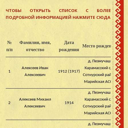
ЧТОБЫ ОТКРЫТЬ СПИСОК С БОЛЕЕ
ПОДРОБНОЙ ИНФОРМАЦИЕЙ НАЖМИТЕ СЮДА
№
Фамилия, имя,
Дата
Место рождения
Д
п/п
отчество
рождения
д. Пезмучаш
Алексеев Иван
Карамасский с/с
1
1912 (1917)
Алексеевич
Сотнурский район
Марийская АССР
д. Пезмучаш
Алексеев Михаил
Карамасский с/с
2
1914
Алексеевич
Сотнурский район
Марийская АССР
д. Пезмучаш