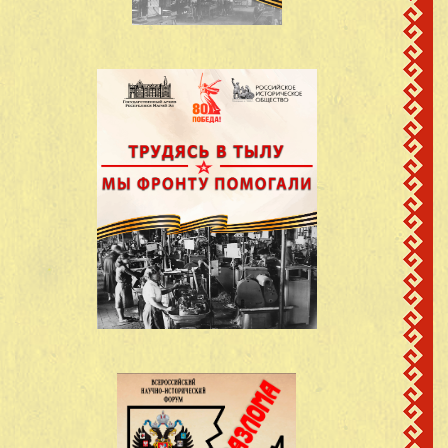
Алканов Петр
Карамасский с/с
7
1920
Михайлович
Сотнурский район
Марийская АССР
д. Пезмучаш
Антонов Виктор
Карамасский с/с
8
1918
Николаевич
Сотнурский район
Марийская АССР
д. Пезмучаш
Атлашкин Иван
Карамасский с/с
9
1910
Григорьевич
Сотнурский район
Марийская АССР
д. Пезмучаш
Атлашкин Петр
Карамасский с/с
10
1918
Григорьевич
Сотнурский район
Марийская АССР
д. Пезмучаш
Атлашкин Степан
Карамасский с/с