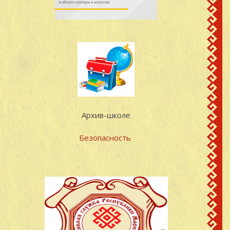
Васильевна
Сотнурский район
Марийская АССР
д. Пезмучаш
Владимиров Фёдор
Карамасский с/с
20
1915
Александрович
Сотнурский район
Марийская АССР
д. Пезмучаш
Герасимов Василий
Карамасский с/с
21
1914
Архив-школе
Егорович
Сотнурский район
Марийская АССР
Безопасность
д. Пезмучаш
Григорьев Иван
Карамасский с/с
22
1918
Григорьевич
Сотнурский район
Марийская АССР
д. Пезмучаш
Евсеев Алексей
Карамасский с/с
23
1922
Михайлович
Сотнурский район