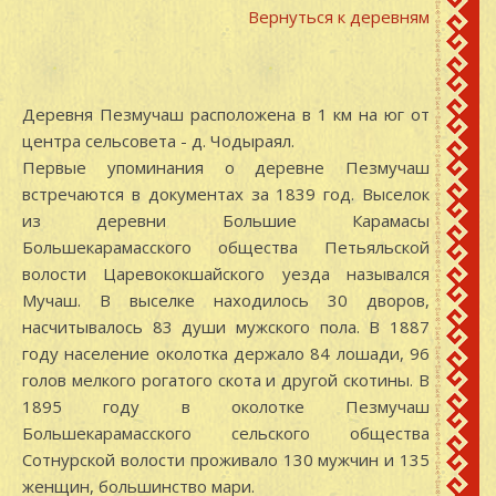
Вернуться к деревням
Деревня Пезмучаш расположена в 1 км на юг от
центра сельсовета - д. Чодыраял.
Первые упоминания о деревне Пезмучаш
встречаются в документах за 1839 год. Выселок
из деревни Большие Карамасы
Большекарамасского общества Петьяльской
волости Царевококшайского уезда назывался
Мучаш. В выселке находилось 30 дворов,
насчитывалось 83 души мужского пола. В 1887
году население околотка держало 84 лошади, 96
голов мелкого рогатого скота и другой скотины. В
1895 году в околотке Пезмучаш
Большекарамасского сельского общества
Сотнурской волости проживало 130 мужчин и 135
женщин, большинство мари.