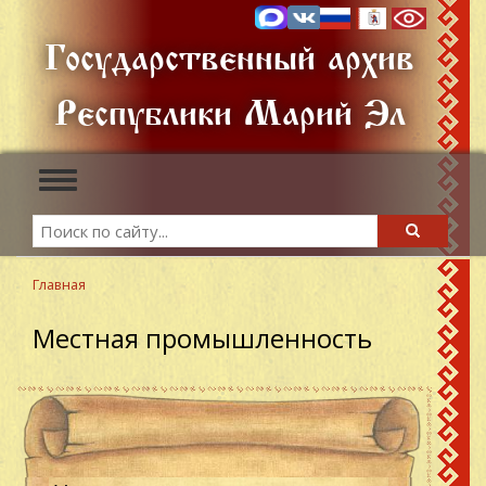
Перейти
к
Государственный архив
основному
содержанию
Республики Марий Эл
Toggle
navigation
Search
Search
Главная
Местная промышленность