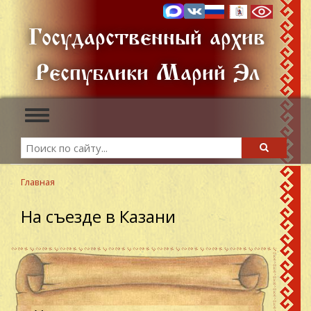
Перейти
к
Государственный архив
основному
содержанию
Республики Марий Эл
Toggle
navigation
Search
Search
Главная
На съезде в Казани