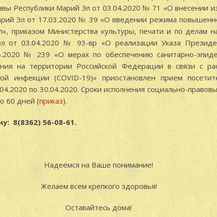
авы Республики Марий Эл от 03.04.2020 № 71 «О внесении и
арий Эл от 17.03.2020 № 39 «О введении режима повышенн
л», приказом Министерства культуры, печати и по делам 
л от 03.04.2020 № 93-вр «О реализации Указа Президе
.2020 № 239 «О мерах по обеспечению санитарно-эпиде
ения на территории Российской Федерации в связи с ра
ной инфекции (COVID-19)» приостановлен прием посети
.04.2020 по 30.04.2020. Сроки исполнения социально-правов
о 60 дней (
приказ
).
у: 8(8362) 56-08-61.
Надеемся на Ваше понимание!
Желаем всем крепкого здоровья!
Оставайтесь дома!