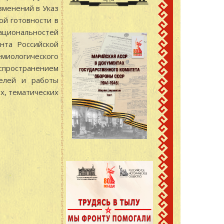
зменений в Указ
ой готовности в
национальностей
нта Российской
миологического
спространением
телей и работы
ых, тематических