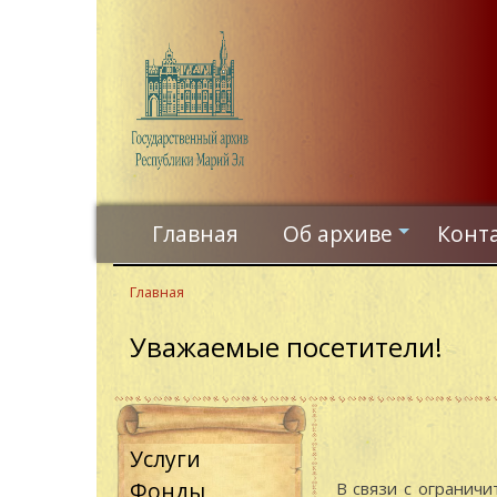
Перейти
к
основному
содержанию
Главная
Об архиве
Конт
+
Главная
Уважаемые посетители!
Услуги
Фонды
В связи с ограничи