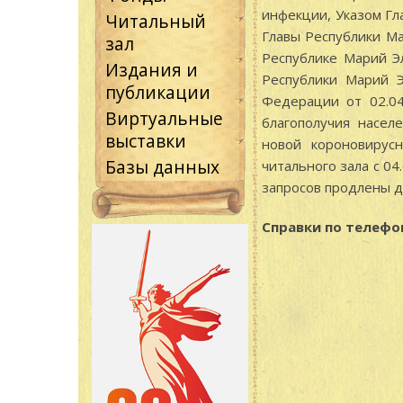
инфекции, Указом Гл
Читальный
Главы Республики М
зал
Республике Марий Э
Издания и
Республики Марий Э
публикации
Федерации от 02.04
Виртуальные
благополучия насел
выставки
новой короновирус
Базы данных
читального зала с 04
запросов продлены д
Справки по телефон