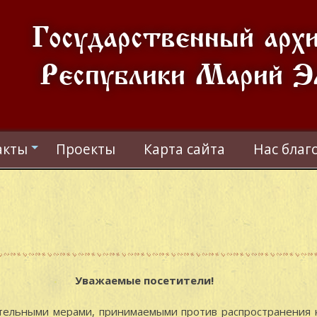
Государственный арх
Республики Марий Э
акты
Проекты
Карта сайта
Нас благ
+
Уважаемые посетители!
тельными мерами, принимаемыми против распространения 