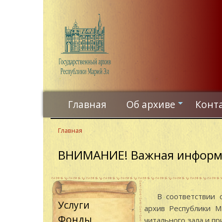
Перейти
к
основному
содержанию
Главная
Об архиве
Конт
+
Главная
ВНИМАНИЕ! Важная инфор
В соответствии с 
Услуги
архив Республики М
Фонды
читального зала и пр