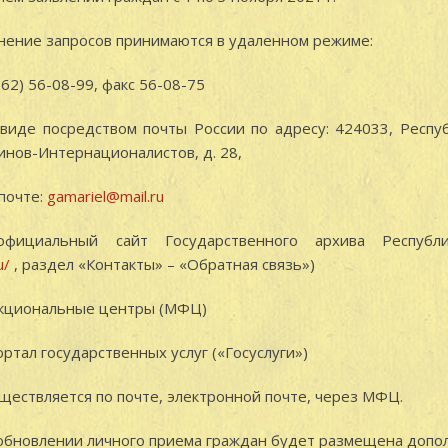
нение запросов принимаются в удаленном режиме:
2) 56-08-99, факс 56-08-75
е посредством почты России по адресу: 424033, Респуб
оинов-Интернационалистов, д. 28,
почте:
gamariel@mail.ru
льный сайт Государственного архива Республ
u/
, раздел «Контакты» – «Обратная связь»)
циональные центры (МФЦ)
ал государственных услуг («Госуслуги»)
ествляется по почте, электронной почте, через МФЦ.
новлении личного приема граждан будет размещена допол