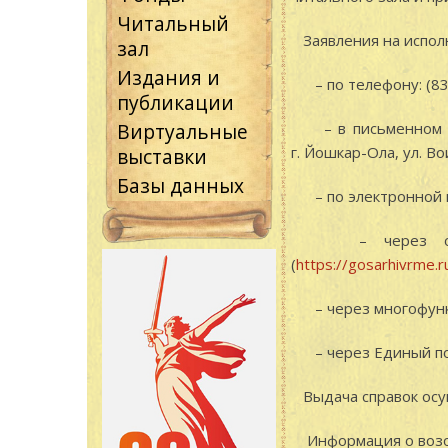
Читальный
Заявления на испол
зал
Издания и
– по телефону: (836
публикации
Виртуальные
– в письменном вид
г. Йошкар-Ола, ул. В
выставки
Базы данных
– по электронной 
– через официа
(
https://gosarhivrme.r
– через многофунк
– через Единый порт
Выдача справок осущ
Информация о возоб