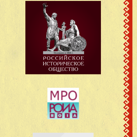
поч.Покровский,
Петров Павел
19
1906
Моркинский район,
Петрович
МарАССР
поч.Покровский,
Охотников Михаил
20
1921
Моркинский район,
Федотович
МарАССР
поч.Покровский,
Сергеев Алексей
21
1917
Моркинский район,
Михайлович
МарАССР
поч.Покровский,
Сергеев Владимир
22
1923
Моркинский район,
Михайлович
МарАССР
поч.Покровский,
Степанов Павел
23
1909
Моркинский район,
Дмитриевич
МарАССР
поч.Покровский,
Фомин Александр