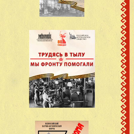
поч.Покровский,
Григорьев Вячеслав
9
1926
Моркинский район,
Григорьевич
МарАССР
поч.Покровский,
Кольцов Николай
10
1921
Моркинский район,
Александрович
МарАССР
поч.Покровский,
Кольцов Никонор
11
1915
Моркинский район,
Алексеевич
МарАССР
поч.Покровский,
Кольцов Павел
12
1909
Моркинский район,
Алексеевич
МарАССР
поч.Покровский,
Королев Николай
13
Моркинский район,
Александрович
МарАССР