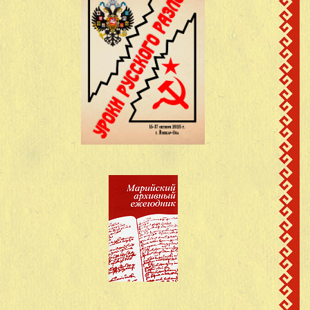
поч.Покровский,
Кузнецов Василий
14
1910
Моркинский район,
Никитич
МарАССР
поч.Покровский,
Кутюков Федор
15
1921
Моркинский район,
Васильевич
МарАССР
поч.Покровский,
Лаврентьев Яков
16
1921
Моркинский район,
Александрович
МарАССР
поч.Покровский,
Лазаревич Аркадий
17
1913
Моркинский район,
Петрович
МарАССР
поч.Покровский,
Петров Николай
18
1922
Моркинский район,
Петрович
МарАССР