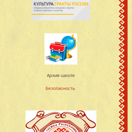
24
1919
Моркинский район,
Павлович
МарАССР
поч.Покровский,
Чегаев Николай
25
1912
Моркинский район,
Терентьевич
МарАССР
поч.Покровский,
Чемеков Иван
26
1910
Моркинский район,
Дмитриевич
МарАССР
поч.Покровский,
Архив-школе
Яковлев Иван
27
1926
Моркинский район,
Яковлевич
МарАССР
Безопасность
поч.Покровский,
Ятманов Василий
28
1893
Моркинский район,
Михайлович
МарАССР
поч.Покровский,
Ятманов Григорий
29
1919
Моркинский район,