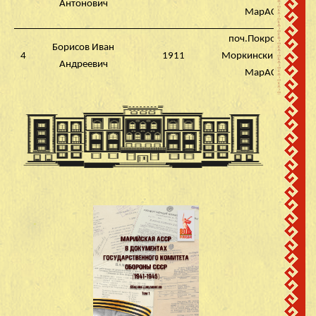
Антонович
МарАССР
поч.Покровский,
Борисов Иван
4
1911
Моркинский район,
Андреевич
МарАССР
поч.Покровский,
Борисов Михаил
5
1925
Моркинский район,
Иванович
МарАССР
поч.Покровский,
Волков Виктор
6
1918
Моркинский район,
Максимович
МарАССР
поч.Покровский,
Волков Дмитрий
7
192
Моркинский район,
Максимович
МарАССР
поч.Покровский,
Гаврилов Абрам
8
1921
Моркинский район,
Гаврилович
МарАССР