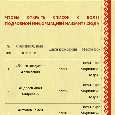
ЧТОБЫ ОТКРЫТЬ СПИСОК С БОЛЕЕ
ПОДРОБНОЙ ИНФОРМАЦИЕЙ НАЖМИТЕ СЮДА
№
Фамилия, имя,
Дата рождения
Место рождения
п/п
отчество
поч.Покровский,
Абашев Владимир
1
1911
Моркинский район,
Алексеевич
МарАССР
поч.Покровский,
Андреев Иван
2
1925
Моркинский район,
Андреевич
МарАССР
поч.Покровский,
Антонов Семен
3
1910
Моркинский район,