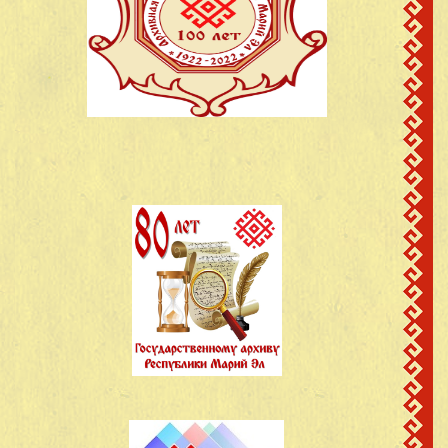
Максимович
МарАССР
поч.Покровский,
Ятманов Михаил
30
1925
Моркинский район,
Васильевич
МарАССР