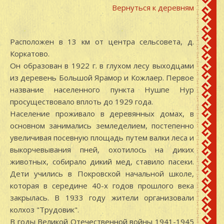
Вернуться к деревням
Расположен в 13 км от центра сельсовета, д.
Коркатово.
Он образован в 1922 г. в глухом лесу выходцами
из деревень Большой Ярамор и Кожлаер. Первое
название населенного пункта Нушпе Hyp
просуществовало вплоть до 1929 года.
Население проживало в деревянных домах, в
основном занимались земледелием, постепенно
увеличивая посевную площадь путем валки леса и
выкорчевывания пней, охотилось на диких
животных, собирало дикий мед, ставило пасеки.
Дети учились в Покровской начальной школе,
которая в середине 40-х годов прошлого века
закрылась. В 1933 году жители организовали
колхоз "Трудовик".
В годы Великой Отечественной войны 1941-1945