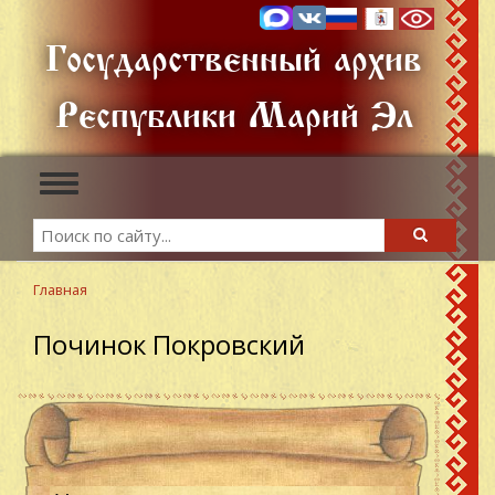
Перейти
к
Государственный архив
основному
содержанию
Республики Марий Эл
Toggle
navigation
Search
Search
Главная
Починок Покровский