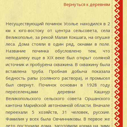
Вернуться к деревням
Несуществующий починок Усолье находился в 2
км к юго-востоку от центра сельсовета, села
Великополье, за рекой Малая Кокшага, на опушке
леса. Дома стояли в один ряд, окнами в поле.
Название починка обусловлено тем, что
неподалеку еще в XIX веке был открыт соляной
источник и пробурена скважина. В скважину была
вставлена труба. Пробная добыча показала
бедность рапы (соляного раствора), и промысел
был свернут. Починок основан в 1928 году
переселенцами деревни Кашнур
Великопольского сельского совета Оршанского
кантона Марийской автономной области. Вначале
переехали 5 хозяйств, 31 человек, русские.
Фамилия у всех была Овчинниковы. В первое же
лето построили дома, заготовили корма на зиму