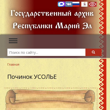
Перейти
к
Государственный архив
основному
содержанию
Республики Марий Эл
Toggle
navigation
Search
Search
Главная
Починок УСОЛЬЕ