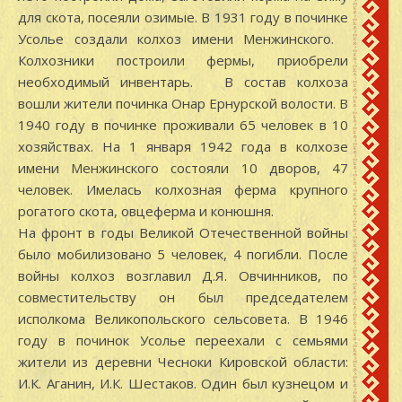
для скота, посеяли озимые. В 1931 году в починке
Усолье создали колхоз имени Менжинского.
Колхозники построили фермы, приобрели
необходимый инвентарь. В состав колхоза
вошли жители починка Онар Ернурской волости. В
1940 году в починке проживали 65 человек в 10
хозяйствах. На 1 января 1942 года в колхозе
имени Менжинского состояли 10 дворов, 47
человек. Имелась колхозная ферма крупного
рогатого скота, овцеферма и конюшня.
На фронт в годы Великой Отечественной войны
было мобилизовано 5 человек, 4 погибли. После
войны колхоз возглавил Д.Я. Овчинников, по
совместительству он был председателем
исполкома Великопольского сельсовета. В 1946
году в починок Усолье переехали с семьями
жители из деревни Чесноки Кировской области:
И.К. Аганин, И.К. Шестаков. Один был кузнецом и