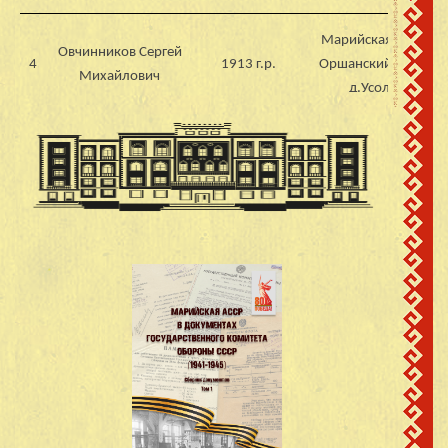
Марийская АССР,
Овчинников Сергей
4
1913 г.р.
Оршанский район
Михайлович
д.Усолье
Марийская АССР,
Овчинников Николай
5
1909 г.р.
Оршанский район
Константинович
д.Усолье
Марийская АССР,
Ожиганов Федор
6
1903 г.р.
Оршанский район
Григорьевич
д.Усолье
Марийская АССР,
Чесноков Алексей
7
1914 г.р.
Оршанский район
Михайлович
д.Усолье
Марийская АССР,
Пуртов Павел
8
1907
Пектубаевский р-н,
Тимофеевич
д.Мушинцы