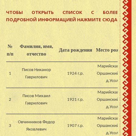
ЧТОБЫ ОТКРЫТЬ СПИСОК С БОЛЕЕ
ПОДРОБНОЙ ИНФОРМАЦИЕЙ НАЖМИТЕ СЮДА
№
Фамилия, имя,
Дата рождения
Место рождения
п/п
отчество
Марийская АССР,
Писов Никанор
1
1924 г.р.
Оршанский район
Гаврилович
д.Усолье
Марийская АССР,
Писов Михаил
2
1921 г.р.
Оршанский район
Гаврилович
д.Усолье
Марийская АССР,
Овчинников Федор
3
1907 г.р.
Оршанский район
Яковлевич
д.Усолье