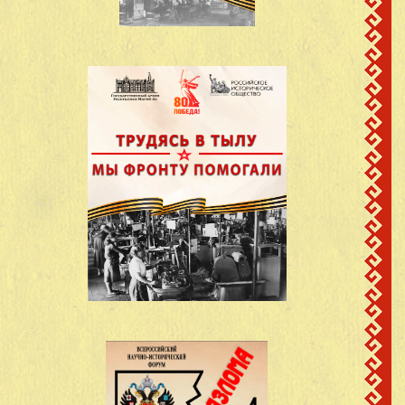
Марийская АССР,
Пуртов Родион
9
1924
Пектубаевский р-н,
Андреевич
д.Мушинцы
Марийская АССР,
Пуртов Федор
10
1896
Пектубаевский р-н,
Андреевич
д.Мушинцы
Марийская АССР,
Пуртов Федор
11
1896
Пектубаевский р-н,
Васильевич
д.Мушинцы
Марийская АССР,
Пуртова Феофания
12
1922
Пектубаевский р-н,
Васильевна
д.Мушинцы