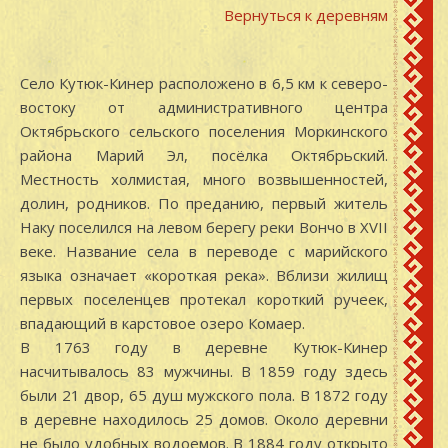
Вернуться к деревням
Село Кутюк-Кинер расположено в 6,5 км к северо-
востоку от административного центра
Октябрьского сельского поселения Моркинского
района Марий Эл, посёлка Октябрьский.
Местность холмистая, много возвышенностей,
долин, родников. По преданию, первый житель
Наку поселился на левом берегу реки Вончо в XVII
веке. Название села в переводе с марийского
языка означает «короткая река». Вблизи жилищ
первых поселенцев протекал короткий ручеек,
впадающий в карстовое озеро Комаер.
В 1763 году в деревне Кутюк-Кинер
насчитывалось 83 мужчины. В 1859 году здесь
были 21 двор, 65 душ мужского пола. В 1872 году
в деревне находилось 25 домов. Около деревни
не было удобных водоемов. В 1884 году открыто