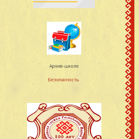
Васильевич
район.Марийская АССР
д.Кутюк-
Васильев Иван
22
1919
Кинер,Моркинский
Васильевич
район.Марийская АССР
с.Кутюк-
Васильев Иван
сведений не
Кинер,Шерегановского с
23
Васильевич
имеется
Моркинский
Архив-школе
район.Марийская АССР
с.Кутюк-
Безопасность
Васильев Михаил
Кинер,Шерегановского с
24
1917
Васильевич
Моркинский
район.Марийская АССР
с.Кутюк-
Васильев Михаил
Кинер,Шерегановского с
25
1924
Васильевич
Моркинский
район.Марийская АССР