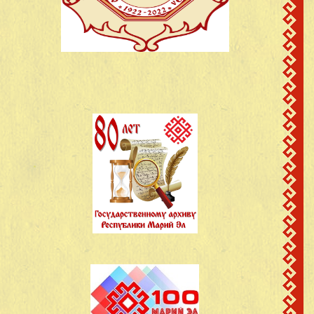
с.Кутюк-
Васильев Никифор
Кинер,Шерегановского с
26
1922
Васильевич
Моркинский
район.Марийская АССР
с.Кутюк-
Васильев Николай
сведений не
Кинер,Шерегановского с
27
Васильевич
имеется
Моркинский
район.Марийская АССР
д.Кутюк-
Владимиров Виктор
28
1922
Кинер,Моркинский
Владимирович
район.Марийская АССР
с.Кутюк-
Григорьев Алексей
Кинер,Шерегановского с
29
1924
Григорьевич
Моркинский
район.Марийская АССР
с.Кутюк-