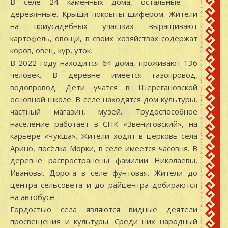
В селе 24 каменных дома, остальные —
деревянные. Крыши покрыты шифером. Жители
на приусадебных участках выращивают
картофель, овощи, в своих хозяйствах содержат
коров, овец, кур, уток.
В 2022 году находится 64 дома, проживают 136
человек. В деревне имеется газопровод,
водопровод. Дети учатся в Шерегановской
основной школе. В селе находятся дом культуры,
частный магазин, музей. Трудоспособное
население работает в СПК «Звениговский», на
карьере «Чукша». Жители ходят в церковь села
Арино, посёлка Морки, в селе имеется часовня. В
деревне распространены фамилии Николаевы,
Ивановы. Дорога в селе фунтовая. Жители до
центра сельсовета и до райцентра добираются
на автобусе.
Гордостью села являются видные деятели
просвещения и культуры. Среди них народный