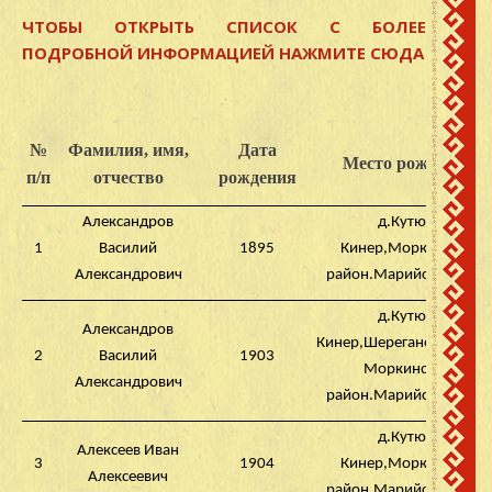
ЧТОБЫ ОТКРЫТЬ СПИСОК С БОЛЕЕ
ПОДРОБНОЙ ИНФОРМАЦИЕЙ НАЖМИТЕ СЮДА
№
Фамилия, имя,
Дата
Место рождения
п/п
отчество
рождения
Александров
д.Кутюк-
1
Василий
1895
Кинер,Моркинский
Александрович
район.Марийская АССР
д.Кутюк-
Александров
Кинер,Шерегановского с
2
Василий
1903
Моркинский
Александрович
район.Марийская АССР
д.Кутюк-
Алексеев Иван
3
1904
Кинер,Моркинский
Алексеевич
район.Марийская АССР