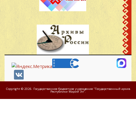
Давыдов Никита
Кинер,Шерегановского с
30
1919
Давыдович
Моркинский
район.Марийская АССР
с.Кутюк-
Давыдов Николай
Кинер,Шерегановского с
31
1910
Давыдович
Моркинский
район.Марийская АССР
д.Кутюк-
Декин Василий
32
1914
Кинер,Моркинский
Иванович
район.Марийская АССР
Copyright © 2026. Государственное бюджетное учреждение "Государственный архив
д.Кутюк-
Республики Марий Эл".
Егоров Александр
33
1921
Кинер,Моркинский
Егорович
район.Марийская АССР
д.Кутюк-
Егоров Митрофан
34
1901
Кинер,Моркинский
Васильевич
район.Марийская АССР