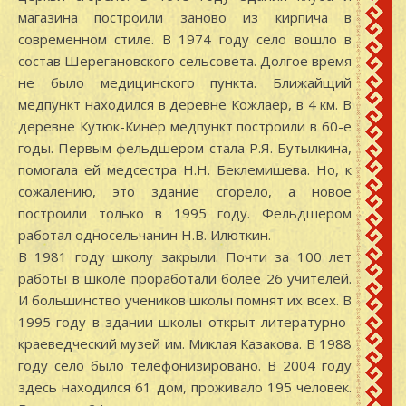
магазина построили заново из кирпича в
современном стиле. В 1974 году село вошло в
состав Шерегановского сельсовета. Долгое время
не было медицинского пункта. Ближайщий
медпункт находился в деревне Кожлаер, в 4 км. В
деревне Кутюк-Кинер медпункт построили в 60-е
годы. Первым фельдшером стала Р.Я. Бутылкина,
помогала ей медсестра Н.Н. Беклемишева. Но, к
сожалению, это здание сгорело, а новое
построили только в 1995 году. Фельдшером
работал односельчанин Н.В. Илюткин.
В 1981 году школу закрыли. Почти за 100 лет
работы в школе проработали более 26 учителей.
И большинство учеников школы помнят их всех. В
1995 году в здании школы открыт литературно-
краеведческий музей им. Миклая Казакова. В 1988
году село было телефонизировано. В 2004 году
здесь находился 61 дом, проживало 195 человек.