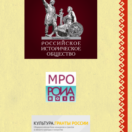
д.Кутюк-
Борисов Владимир
17
1908
Кинер,Моркинский
Борисович
район.Марийская АССР
с.Кутюк-
Васильев Алексей
Кинер,Шерегановского с
18
1925
Васильевич
Моркинский
район.Марийская АССР
с.Кутюк-
Васильев Архип
Кинер,Шерегановского с
19
1916
Васильевич
Моркинский
район.Марийская АССР
с.Кутюк-
Васильев Виктор
Кинер,Шерегановского с
20
1905
Васильевич
Моркинский
район.Марийская АССР
д.Кутюк-
Васильев Иван
21
1916
Кинер,Моркинский