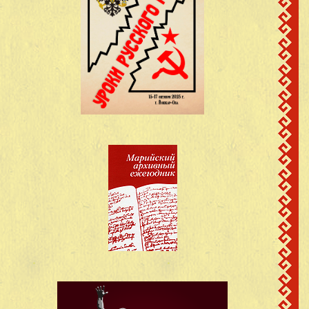
12
Семенович
имеется
Моркинский
район.Марийская АССР
д.Кутюк-
Архипов Александр
13
1925
Кинер,Моркинский
Архипович
район.Марийская АССР
д.Кутюк-
Бажанов Федор
14
1893
Кинер,Моркинский
Яковлевич
район.Марийская АССР
д.Кутюк-
Бекешев Александр
15
1925
Кинер,Моркинский
Александрович
район.Марийская АССР
с.Кутюк-
Беклемешев
Кинер,Шерегановского с
16
Николай
1925
Моркинский
Николаевич
район.Марийская АССР