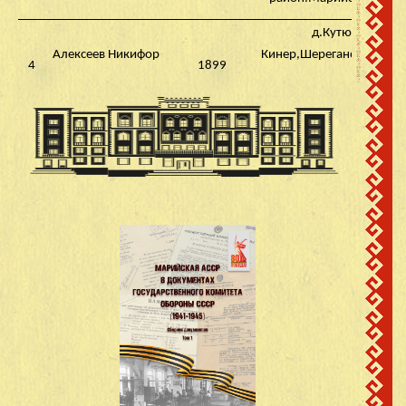
д.Кутюк-
Алексеев Никифор
Кинер,Шерегановского с
4
1899
Алексеевич
Моркинский
район.Марийская АССР
д.Кутюк-
Андреев Венидикт
5
1917
Кинер,Моркинский
Андреевич
район.Марийская АССР
д.Кутюк-
Андреев Иван
6
1914
Кинер,Моркинский
Андреевич
район.Марийская АССР
д.Кутюк-
Анисимов
Кинер,Шерегановского с
7
Александр
1915
Моркинский
Анисимович
район.Марийская АССР
д.Кутюк-