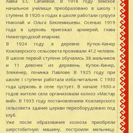
лавка Е.С. Сапаевой. В 1918 году земское
начальное училище преобразовано в школу I
ступени. В 1920-х годах в школе работали супруги
Николай и Ольга Беклемишевы. Осенью 1919
года в церковь приезжал архиерей, глава
Нижегородской епархии.
В 1924 году в деревне Кутюк-Кинер
Кожлаерского сельсовета проживали 412 человек.
В школе первой ступени обучались 38 мальчиков
и 11 девочек из деревень Кутюк-Кинер,
Элекенер, починка Павлове В 1925 году при
школе I ступени работала изба-читальня. С 1930
года церковь в селе пустует. В начале 1930-х
годов жители села организовали колхоз «Мастар
вий». В 1935 году постановлением Кожлаерского
сельсовета здание церкви переоборудовано под
клуб.
Уже после образования колхоза приобрели
шерстобитную машину, построили мельницу.