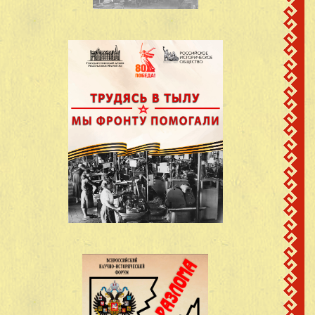
Анисимов Николай
Кинер,Шерегановского с
8
1921
Анисимович
Моркинский
район.Марийская АССР
д.Кутюк-
Анисимов Павел
Кинер,Шерегановского с
9
1922
Анисимович
Моркинский
район.Марийская АССР
д.Кутюк-
Антонов Григорий
Кинер,Шерегановского с
10
1914
Антонович
Моркинский
район.Марийская АССР
д.Кутюк-
Антонов Павел
Кинер,Шерегановского с
11
1898
Антонович
Моркинский
район.Марийская АССР
с.Кутюк-
Арсентьев Федор
сведений не
Кинер,Шерегановского с