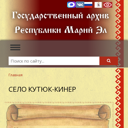
Перейти
к
Государственный архив
основному
содержанию
Республики Марий Эл
Toggle
navigation
Search
Search
Главная
СЕЛО КУТЮК-КИНЕР