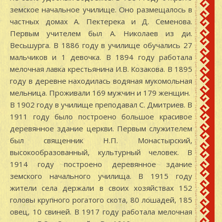
земское начальное училище. Оно размещалось в
частных домах А. Пектерека и Д. Семенова.
Первым учителем был А. Николаев из ди.
Весьшурга. В 1886 году в училище обучались 27
мальчиков и 1 девочка. В 1894 году работала
мелочная лавка крестьянина И.В. Козакова. В 1895
году в деревне находилась водяная мукомольная
мельница. Проживали 169 мужчин и 179 женщин.
В 1902 году в училище преподавал С. Дмитриев. В
1911 году было построено большое красивое
деревянное здание церкви. Первым служителем
был священник Н.П. Монастырский,
высокообразованный, культурный человек. В
1914 году построено деревянное здание
земского начального училища. В 1915 году
жители села держали в своих хозяйствах 152
головы крупного рогатого скота, 80 лошадей, 185
овец, 10 свиней. В 1917 году работала мелочная