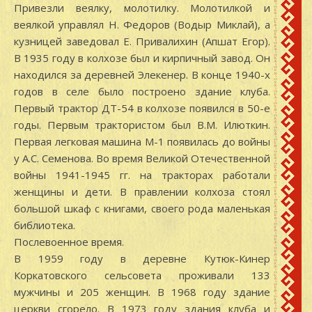
Привезли веялку, молотилку. Молотилкой и
веялкой управлял Н. Федоров (Водыр Миклай), а
кузницей заведовал Е. Привалихин (Апшат Егор).
В 1935 году в колхозе был и кирпичный завод. Он
находился за деревней Элекенер. В конце 1940-х
годов в селе было построено здание клуба.
Первый трактор ДТ-54 в колхозе появился в 50-е
годы. Первым трактористом был В.М. Илюткин.
Первая легковая машина М-1 появилась до войны
у А.С. Семенова. Во время Великой Отечественной
войны 1941-1945 гг. на тракторах работали
женщины и дети. В правлении колхоза стоял
большой шкаф с книгами, своего рода маленькая
библиотека.
Послевоенное время.
В 1959 году в деревне Кутюк-Кинер
Коркатовского сельсовета проживали 133
мужчины и 205 женщин. В 1968 году здание
церкви сгорело. В 1973 году здания клуба и