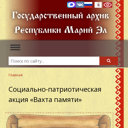
Перейти
к
Государственный архив
основному
содержанию
Республики Марий Эл
Toggle
navigation
Search
Search
Главная
Социально-патриотическая
акция «Вахта памяти»