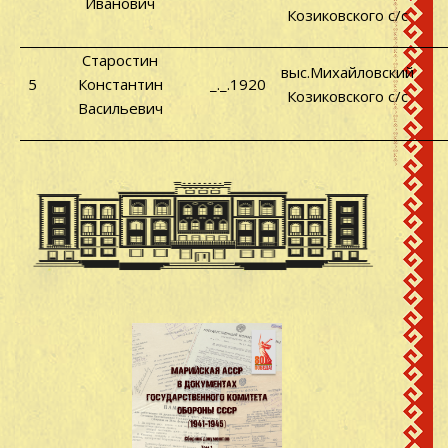
Иванович
Козиковского с/с
Старостин
выс.Михайловский
5
Константин
_._.1920
Козиковского с/с
Васильевич