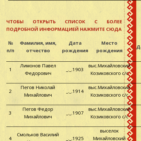
ЧТОБЫ ОТКРЫТЬ СПИСОК С БОЛЕЕ
ПОДРОБНОЙ ИНФОРМАЦИЕЙ НАЖМИТЕ СЮДА
№
Фамилия, имя,
Дата
Место
Д
п/п
отчество
рождения
рождения
Лимонов Павел
выс.Михайловский
1
_._.1903
Федорович
Козиковского с/с
Пегов Николай
выс.Михайловский
2
_._.1914
Михайлович
Козиковского с/с
Пегов Федор
выс.Михайловский
3
_._.1907
Михайлович
Козиковского с/с
выселок
Смольков Василий
4
_._.1925
Михайловский