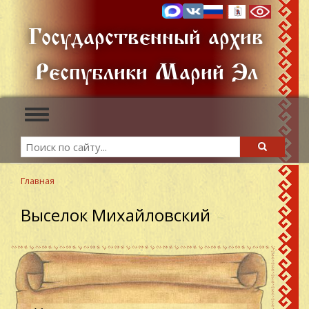
Перейти
к
Государственный архив
основному
содержанию
Республики Марий Эл
Toggle
navigation
Search
Search
Главная
Выселок Михайловский