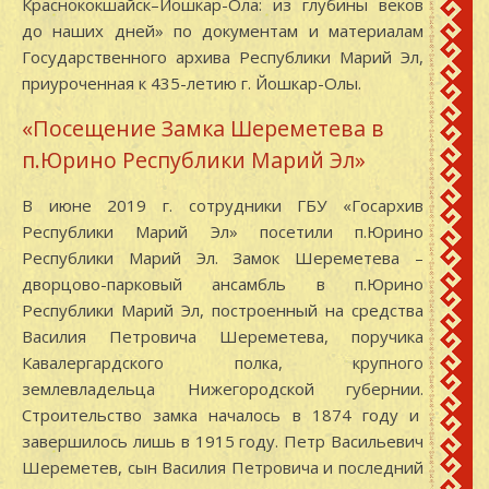
Краснококшайск–Йошкар-Ола: из глубины веков
до наших дней» по документам и материалам
Государственного архива Республики Марий Эл,
приуроченная к 435-летию г. Йошкар-Олы.
«Посещение Замка Шереметева в
п.Юрино Республики Марий Эл»
В июне 2019 г. сотрудники ГБУ «Госархив
Республики Марий Эл» посетили п.Юрино
Республики Марий Эл. Замок Шереметева –
дворцово-парковый ансамбль в п.Юрино
Республики Марий Эл, построенный на средства
Василия Петровича Шереметева, поручика
Кавалергардского полка, крупного
землевладельца Нижегородской губернии.
Строительство замка началось в 1874 году и
завершилось лишь в 1915 году. Петр Васильевич
Шереметев, сын Василия Петровича и последний