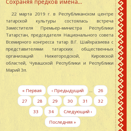
Сохраняя предков имена…
22 марта 2019 г. в Республиканском центре
татарской культуры состоялась встреча
Заместителя Премьер-министра Республики
Татарстан, председателя Национального совета
Всемирного конгресса татар В.Г. Шайхразиева с
представителями татарских общественных
организаций Нижегородской, Кировской
областей, Чувашской Республики и Республики
Марий Эл.
Нумерация
Первая
« Первая
←
‹ Предыдущий
…
Page
26
страниц
страница
Page
27
Page
28
Page
29
Page
30
Page
31
Page
32
Текущая
33
Page
34
Следующая
Следующий ›
страница
страница
Последняя
Последняя »
страница