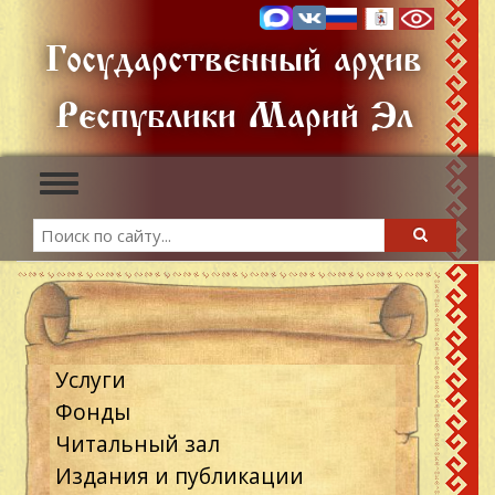
Перейти
к
Государственный архив
основному
содержанию
Республики Марий Эл
Toggle
navigation
Search
Search
Услуги
Фонды
Читальный зал
Издания и публикации