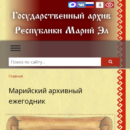
Перейти
к
Государственный архив
основному
содержанию
Республики Марий Эл
Toggle
navigation
Search
Search
Главная
Марийский архивный
ежегодник